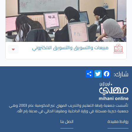
الحدادة واللحام و تشكيل الصاج
الخراطة والتسوية الآلية والمحوسبة CNC
تجليس ودهان هياكل السيارات
مبيعات والتسويق والتسويق الالكتروني
التسويق الإلكتروني
شارك:
Share
Twitter
Facebook
تأسست جمعية رابطة التعليم والتدريب المهني غير الحكومية عام 2003 وهي
جمعية خيرية مسجلة في وزارة الداخلية ومقرها الحالي في مدينة رام الله.
روابط مفيدة
اتصل بنا