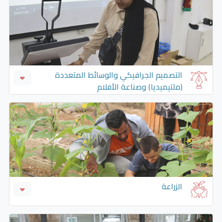
السكرتاريا التخصصية (سكرتاريا طبية *، سكرتاريا
سياحية * ،سكرتاريا قانونية *، سكرتاريا مهنية *)
التصميم الجرافيكي والوسائط المتعددة
(ملتيميديا) وصناعة الأفلام
التصميم الجرافيكي
التصوير وانتاج الأفلام الوثائقية
الزراعة
الزراعة