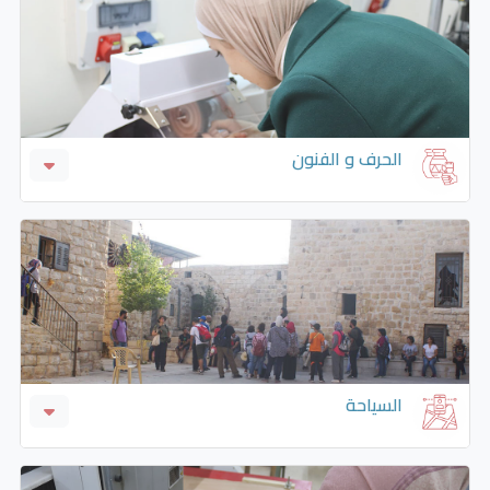
الحرف و الفنون
الاداء الموسيقي
حرف يدوية (الخزف والسيراميك والصدف وخشب
الزيتون)
فن الصياغة
السياحة
الدليل السياحي