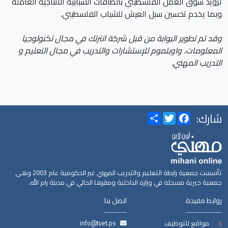
تزويد سوق العمل الفلسطيني بالطاقات الشبابية الانتاجية العاملة
وبما يخدم تحسين سبل العيش للشباب الفلسطيني.
وقد تم تطوير البوابة من قبل شركة انترتك في مجال تكنولوجيا
المعلومات، واوبتموم للإستشارات والتدريب في مجال التعليم و
التدريب المهني.
شارك:
Share
Twitter
Facebook
تأسست جمعية رابطة التعليم والتدريب المهني غير الحكومية عام 2003 وهي
جمعية خيرية مسجلة في وزارة الداخلية ومقرها الحالي في مدينة رام الله.
روابط مفيدة
اتصل بنا
مواقع للتوظيف
info@tvet.ps