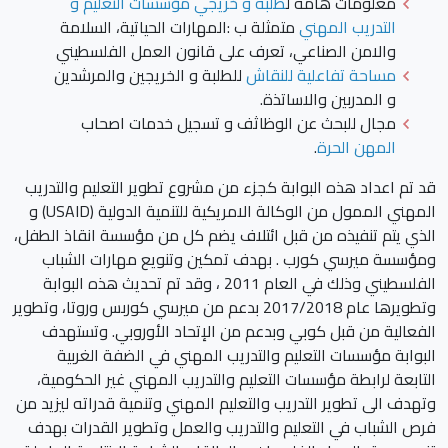
معلومات هامة ل
طلبة و خريجي مؤسسات التعليم و
التدريب المهني
متمثلة ب :المهارات الحياتية، السلامة
والامن الصناعي، تعرف على قانون العمل الفلسطيني
مساحة تفاعلية للنقاش
للطلبة و الخريجين والمرشدين
و المدربين والاساتذة.
مجال للبحث عن الوظاثف و تسجيل خدمات اصحاب
المهن الحرة
.
قد تم اعداد هذه البوابة كجزء من مشروع تطوير التعليم والتدريب
المهني الممول من الوكالة الامريكية للتنمية الدولية (USAID) و
الذي يتم تنفيذه من قبل ائتلاف يضم كل من مؤسسة انقاذ الطفل،
ومؤسسة ميرسي كورب . بهدف تمكين وتنويع مهارات الشباب
الفلسطيني وذلك في العام 2011 ، وقد تم تحديث هذه البوابة
وتطويرها عام 2017/2018 بدعم من ميرسي كوربس وروتا، وتطوير
الفعالية من قبل كوبي وبدعم من الإتحاد الأوروبي. وتستهدف
البوابة مؤسسات التعليم والتدريب المهني في الضفة الغربية
التابعة لرابطة مؤسسات التعليم والتدريب المهني غير الحكومية،
وتهدف الى تطوير التدريب والتعليم المهني وتنمية قدراته ليزيد من
فرص الشباب في التعليم والتدريب والعمل وتطوير القدرات بهدف