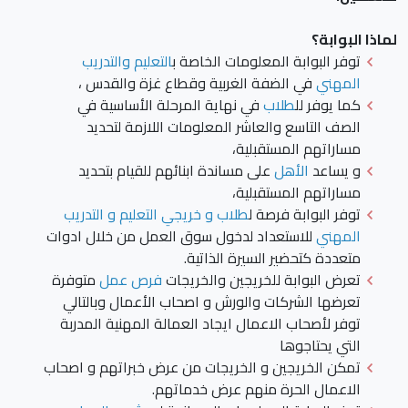
لماذا البوابة؟
توفر البوابة المعلومات الخاصة ب
التعليم والتدريب
المهني
في الضفة الغربية وقطاع غزة والقدس ،
كما يوفر لل
طلاب
في نهاية المرحلة الأساسية في
الصف التاسع والعاشر المعلومات اللازمة لتحديد
مساراتهم المستقبلية،
و يساعد
الأهل
على مساندة ابنائهم للقيام بتحديد
مساراتهم المستقبلية،
توفر البوابة فرصة ل
طلاب و خريجي التعليم و التدريب
المهني
للاستعداد لدخول سوق العمل من خلال ادوات
متعددة كتحضير السيرة الذاتية.
تعرض البوابة للخريجين والخريجات
فرص عمل
متوفرة
تعرضها الشركات والورش و اصحاب الأعمال وبالتالي
توفر لأصحاب الاعمال ايجاد العمالة المهنية المدربة
التي يحتاجوها
تمكن الخريجين و الخريجات من عرض خبراتهم و اصحاب
الاعمال الحرة منهم عرض خدماتهم.