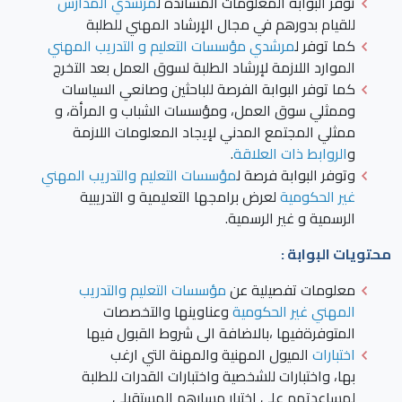
توفر البوابة المعلومات المساندة ل
مرشدي المدارس
للقيام بدورهم في مجال الإرشاد المهني للطلبة
كما توفر ل
مرشدي مؤسسات التعليم و التدريب المهني
الموارد اللازمة لإرشاد الطلبة لسوق العمل بعد التخرج
كما توفر البوابة الفرصة للباحثين وصانعي السياسات
وممثلي سوق العمل، ومؤسسات الشباب و المرأة، و
ممثلي المجتمع المدني لإيجاد المعلومات اللازمة
و
الروابط ذات العلاقة
.
وتوفر البوابة فرصة ل
مؤسسات التعليم والتدريب المهني
غير الحكومية
لعرض برامجها التعليمية و التدريبية
الرسمية و غير الرسمية.
محتويات البوابة :
معلومات تفصيلية عن
مؤسسات التعليم والتدريب
المهني غير الحكومية
وعناوينها والتخصصات
المتوفرةفيها ،بالاضافة الى شروط القبول فيها
اختبارات
الميول المهنية والمهنة التي ارغب
بها، واختبارات للشخصية واختبارات القدرات للطلبة
لمساعدتهم على اختيار مسارهم المستقبلي