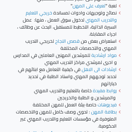
لعبة "
تعرف على المهن
"
نصائح وتوجيهات وادوات لمساندة
خريجي التعليم
والتدريب المهني
لدخول سوق العمل ، منها: عمل
السيرة الذاتية، التخطيط للمستفبل، البحث عن وظائف ،
اجراء المقابلة.
استعراض بعض من
قصص النجاح
لخريجي التدريب
المهني والتخصصات المختلفة
مواد ارشادية
للمرشدين المهنين العاملين في المدارس
و اخرى لمرشدي مراكز التدريب المهني
ارشادات الى الاهل
في كيفية التعامل مع ابنائهم في
تحدبد توجههم المهني واسناد الطلبة في تحديد
خياراتهم
روابط مفيدة
خاصة بالتعليم والتدريب المهني
والمرشدين و الطلبة والخريجين
فيديوهات
خاصة ببئة العمل للمهن المختلفة
بطافة المهن
: تحوي وصف كامل للمهن والتخصصات
المتوفرة في مؤسسات التعليم والتدريب المهني غير
الحكومية.