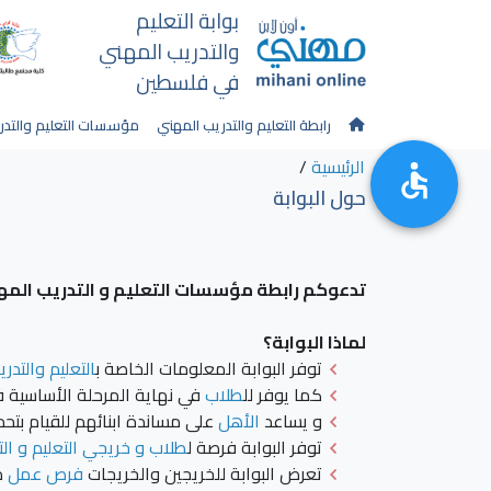
بوابة التعليم
والتدريب المهني
في فلسطين
رابطة التعليم والتدريب المهني
مؤسسات التعليم والتدر
الرئيسية
/
حول البوابة
تدعوكم رابطة مؤسسات التعليم و التدريب المهن
لماذا البوابة؟
توفر البوابة المعلومات الخاصة ب
التعليم والتدر
كما يوفر لل
طلاب
في نهاية المرحلة الأساسية ف
و يساعد
الأهل
على مساندة ابنائهم للقيام بتحد
توفر البوابة فرصة ل
طلاب و خريجي التعليم و ال
تعرض البوابة للخريجين والخريجات
فرص عمل
مت