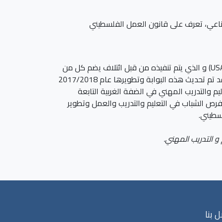
لصناعي، تعرف على قانون العمل الفلسطيني
قد تم اعداد هذه البوابة كجزء من مشروع تطوير التعليم والتدريب المهني الممول من الوكالة الامريكية للتنمية الدولية (USAID) و الذي يتم تنفيذه من قبل ائتلاف يضم كل من
مؤسسة انقاذ الطفل، ومؤسسة ميرسي كورب . بهدف تمكين وتنويع مهارات الشباب الفلسطيني وذلك في العام 2011 ، وقد تم تحديث هذه البوابة وتطويرها عام 2017/2018
 والتدريب المهني في الضفة الغربية التابعة
 فرص الشباب في التعليم والتدريب والعمل وتطوير
سطيني.
و التدريب المهني.
 بنا