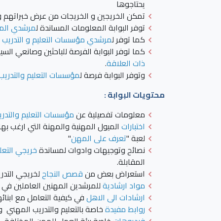
يحتاجوها
تمكن الخريجين و الخريجات من عرض خبراتهم 
توفر البوابة المعلومات المساندة ل
مرشدي الم
كما توفر ل
مرشدي مؤسسات التعليم و التدريب 
كما توفر البوابة الفرصة للباحثين وصانعي ال
ذات العلاقة
.
وتوفر البوابة فرصة ل
مؤسسات التعليم والتدريب
محتويات البوابة :
معلومات تفصيلية عن
مؤسسات التعليم والتدري
اختبارات
الميول المهنية والمهنة التي ارغب بها
لعبة "
تعرف على المهن
"
نصائح وتوجيهات وادوات لمساندة
خريجي التعل
المقابلة.
استعراض بعض من
قصص النجاح
لخريجي التدر
مواد ارشادية
للمرشدين المهنين العاملين في 
ارشادات الى الاهل
في كيفية التعامل مع ابنائ
روابط مفيدة
خاصة بالتعليم والتدريب المهني و