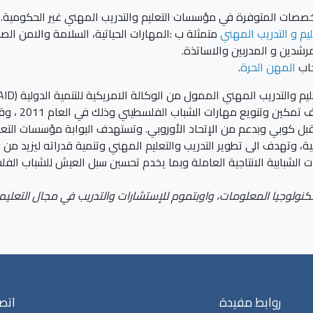
صات المتوفرة في مؤسسات التعليم والتدريب المهني غير الحكومية.
م و التدريب المهني
متمثلة ب :المهارات الحياتية، السلامة والامن ا
رشدين و المدربين والاساتذة.
حاب
المهن الحرة
.
ل كوبي وبدعم من الإتحاد الأوروبي. وتستهدف البوابة مؤسسات التعليم
ة، وتهدف الى تطوير التدريب والتعليم المهني وتنمية قدراته ليزيد من
الشبابية الانتاجية العاملة وبما يخدم تحسين سبل العيش للشباب الفل
كنولوجيا المعلومات، واوبتموم للإستشارات والتدريب في مجال التعليم 
روابط مفيدة
اتصل