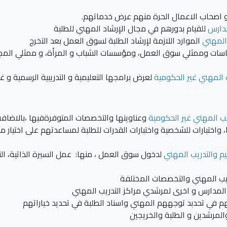
و اصحاب الاعمال الحرة منهم عرض خدماتهم.
دارس
للقيام بدورهم في مجال الإرشاد المهني للطلبة
المهني
الموارد اللازمة لإرشاد الطلبة لسوق العمل بعد التخرج
سياسات وممثلي سوق العمل، ومؤسسات الشباب و المرأة، و ممثلي المجت
 المهني غير الحكومية
لعرض برامجها التعليمية و التدريبية الرسمية و غي
ب المهني غير الحكومية
وعناوينها والتخصصات المتوفرةفيها ،بالاضافة
، واختبارات للشخصية واختبارات القدرات للطلبة لمساعدتهم على اختيار 
يم والتدريب المهني
لدخول سوق العمل ، منها: عمل السيرة الذاتية، ال
يب المهني والتخصصات المختلفة
المدارس و اخرى لمرشدي مراكز التدريب المهني
هم في تحدبد توجههم المهني واسناد الطلبة في تحديد خياراتهم
المرشدين و الطلبة والخريجين