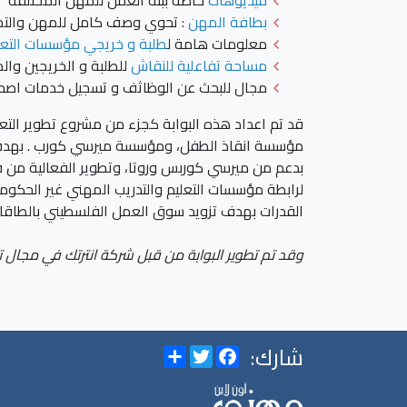
فيديوهات
خاصة ببئة العمل للمهن المختلفة
بطافة المهن
: تحوي وصف كامل للمهن والتخص
معلومات هامة ل
طلبة و خريجي مؤسسات التعلي
مساحة تفاعلية للنقاش
للطلبة و الخريجين والم
مجال للبحث عن الوظاثف و تسجيل خدمات اص
بدعم من ميرسي كوربس وروتا، وتطوير الفعالية من قب
لرابطة مؤسسات التعليم والتدريب المهني غير الحكومي
القدرات بهدف تزويد سوق العمل الفلسطيني بالطاقات 
وقد تم تطوير البوابة من قبل شركة انترتك في مجال ت
شارك:
Share
Twitter
Facebook