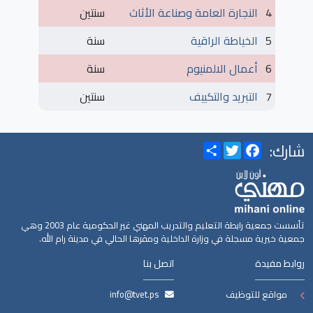
4
النجارة العامة وصناعة الأثاث
سنتين
5
الخياطة الراقية
سنة
6
أعمال الالمنيوم
سنة
7
التبريد والتكييف
سنتين
شارك:
Share
Twitter
Facebook
تأسست جمعية رابطة التعليم والتدريب المهني غير الحكومية عام 2003 وهي
جمعية خيرية مسجلة في وزارة الداخلية ومقرها الحالي في مدينة رام الله.
روابط مفيدة
اتصل بنا
مواقع للتوظيف
info@tvet.ps