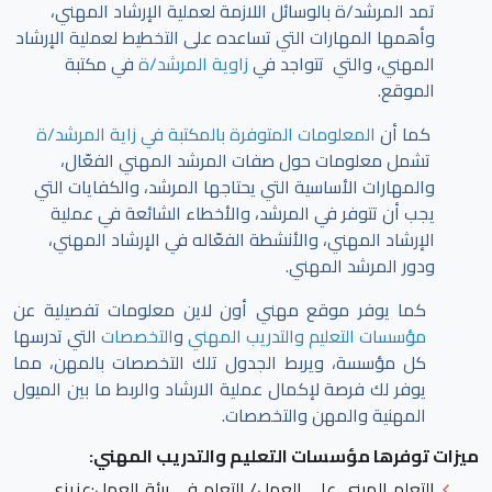
تمد المرشد/ة بالوسائل اللازمة لعملية الإرشاد المهني،
وأهمها المهارات التي تساعده على التخطيط لعملية الإرشاد
المهني، والتي تتواجد في
زاوية المرشد/ة
في مكتبة
الموقع.
كما أن
المعلومات المتوفرة بالمكتبة في زاية المرشد/ة
تشمل معلومات حول صفات المرشد المهني الفعّال،
والمهارات الأساسية التي يحتاجها المرشد، والكفايات التي
يجب أن تتوفر في المرشد، والأخطاء الشائعة في عملية
الإرشاد المهني، والأنشطة الفعّاله في الإرشاد المهني،
ودور المرشد المهني.
كما يوفر موقع مهني أون لاين معلومات تفصيلية عن
مؤسسات التعليم والتدريب المهني
و
التخصصات
التي تدرسها
كل مؤسسة، ويربط الجدول تلك التخصصات بالمهن، مما
يوفر لك فرصة لإكمال عملية الارشاد والربط ما بين الميول
المهنية والمهن والتخصصات.
ميزات توفرها مؤسسات التعليم والتدريب المهني:
التعلم المبني على العمل/ التعلم في بيئة العمل
:عزيزي