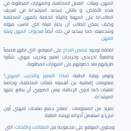
المهن، وبيئات العمل المختلفة، والمهارات المطلوبة في
هذه الأماكن، و بالتالي تساعد المرشد/ة في تعريف
الطالب/ة على المهنة والبيئه الخاصة بالمهن المختلفة
وكيف يمكن للطالب أن يختار البيئة التي تناسب ميوله
وشخصيته، كما يساعد في ذلك أيضاً
فيديوات المهن وبيئة
المهن
اضافة لوجود
قصص النجاح
على الموقع، التي تظهر قصصاً
واقعيةً لخريجين وخريجات تعليم وتدريب مهني، شقّوا
طريقهم بعد حصولهم على المهارات المطلوبة.
وتوفر ورقة الطلبة:
لماذا التعليم والتدريب المهني؟
معلومات إضافية عن أهميته للفئات المختلفة، وخاصة
للفتيات كما لذوي الإعاقة، ومن الضروري أن يطلع عليها
المرشد/ة.
لمزيد من المعلومات تصفح جميع صفحات (مهني أون
لاين) و استعمل أدواته لإرشاد الطلبة.
ويحتوي الموقع على مجموعة من
المقالات والأبحاث
، التي