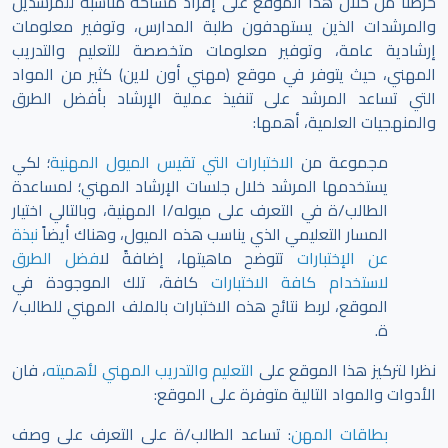
حرصنا من خلال هذا الموقع على إفراد مساحة مناسبة للمرشدين
والمرشدات الذين يستهدفون طلبة المدارس، وتوفير معلومات
إرشادية عامة، وتوفير معلومات متخصصة للتعليم والتدريب
المهني، حيث يتوفر في موقع (مهني أون لاين) كثير من المواد
التي تساعد المرشد على تنفيذ عملية الإرشاد بأفضل الطرق
والمنهجيات العلمية، أهمها:
مجموعة من
الاختبارات التي تقيس الميول المهنية
؛ لكي
يستخدمها المرشد خلال جلسات الإرشاد المهني؛ لمساعدة
الطالب/ة في التعرف على ميوله/ا المهنية، وبالتالي اختيار
المسار التعليمي الذي يناسب هذه الميول، وهناك أيضاً
نبذة
عن الإختبارات
تتوضح ماهيتها، إضافةً ل
افضل الطرق
لاستخدام كافة الاختبارات
كافة، تلك الموجودة في
الموقع،
لربط نتائج هذه الاختبارات بالملف المهني للطالب/
ة.
نظرا لتركيز هذا الموقع على
التعليم والتدريب المهني لأهميته
، فان
الأدوات والمواد التالية متوفرة على الموقع:
بطاقات المهن
: تساعد الطالب/ة على التعرف على وصف