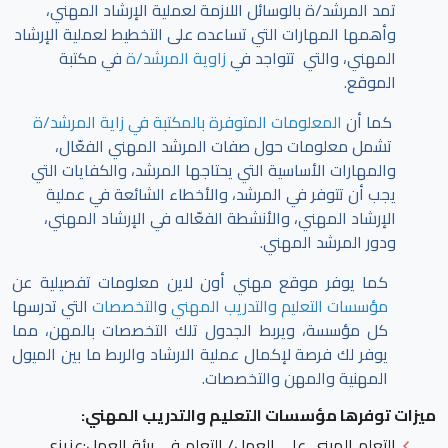
تمد المرشد/ة بالوسائل اللازمة لعملية الإرشاد المهني،
وأهمها المهارات التي تساعده على التخطيط لعملية الإرشاد
المهني، والتي تتواجد في
زاوية المرشد/ة
في مكتبة
الموقع.
كما أن
المعلومات المتوفرة بالمكتبة في زاية المرشد/ة
تشمل معلومات حول صفات المرشد المهني الفعّال،
والمهارات الأساسية التي يحتاجها المرشد، والكفايات التي
يجب أن تتوفر في المرشد، والأخطاء الشائعة في عملية
الإرشاد المهني، والأنشطة الفعّاله في الإرشاد المهني،
ودور المرشد المهني.
كما يوفر موقع مهني أون لاين معلومات تفصيلية عن
مؤسسات التعليم والتدريب المهني
و
التخصصات
التي تدرسها
كل مؤسسة، ويربط الجدول تلك التخصصات بالمهن، مما
يوفر لك فرصة لإكمال عملية الارشاد والربط ما بين الميول
المهنية والمهن والتخصصات.
ميزات توفرها مؤسسات التعليم والتدريب المهني:
التعلم المبني على العمل/ التعلم في بيئة العمل
:عزيزي