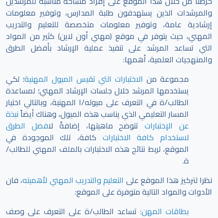
حرصنا من خلال هذا الموقع على إفراد مساحة مناسبة للمرشدين
والمرشدات الذين يستهدفون طلبة المدارس، وتوفير معلومات
إرشادية عامة، وتوفير معلومات متخصصة للتعليم والتدريب
المهني، حيث يتوفر في موقع (مهني أون لاين) كثير من المواد
التي تساعد المرشد على تنفيذ عملية الإرشاد بأفضل الطرق
والمنهجيات العلمية، أهمها:
مجموعة من
الاختبارات التي تقيس الميول المهنية
؛ لكي
يستخدمها المرشد خلال جلسات الإرشاد المهني؛ لمساعدة
الطالب/ة في التعرف على ميوله/ا المهنية، وبالتالي اختيار
المسار التعليمي الذي يناسب هذه الميول، وهناك أيضاً
نبذة
عن الإختبارات
تتوضح ماهيتها، إضافةً ل
افضل الطرق
لاستخدام كافة الاختبارات
كافة، تلك الموجودة في
الموقع،
لربط نتائج هذه الاختبارات بالملف المهني للطالب/
ة.
نظرا لتركيز هذا الموقع على
التعليم والتدريب المهني لأهميته
، فان
الأدوات والمواد التالية متوفرة على الموقع:
بطاقات المهن
: تساعد الطالب/ة على التعرف على وصف