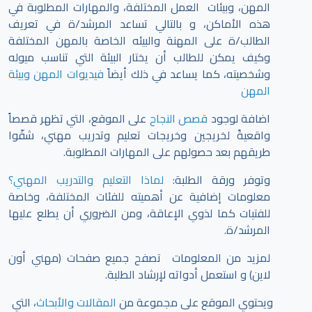
المهن، وبيئات العمل المختلفة، والمهارات المطلوبة في
هذه الأماكن، و بالتالي تساعد المرشد/ة في تعريف
الطالب/ة على المهنة والبيئه الخاصة بالمهن المختلفة
وكيف يمكن للطالب أن يختار البيئة التي تناسب ميوله
وشخصيته، كما يساعد في ذلك أيضاً
فيديوات المهن وبيئة
المهن
اضافة لوجود
قصص النجاح
على الموقع، التي تظهر قصصاً
واقعيةً لخريجين وخريجات تعليم وتدريب مهني، شقّوا
طريقهم بعد حصولهم على المهارات المطلوبة.
وتوفر ورقة الطلبة:
لماذا التعليم والتدريب المهني؟
معلومات إضافية عن أهميته للفئات المختلفة، وخاصة
للفتيات كما لذوي الإعاقة، ومن الضروري أن يطلع عليها
المرشد/ة.
لمزيد من المعلومات تصفح جميع صفحات (مهني أون
لاين) و استعمل أدواته لإرشاد الطلبة.
ويحتوي الموقع على مجموعة من
المقالات والأبحاث
، التي