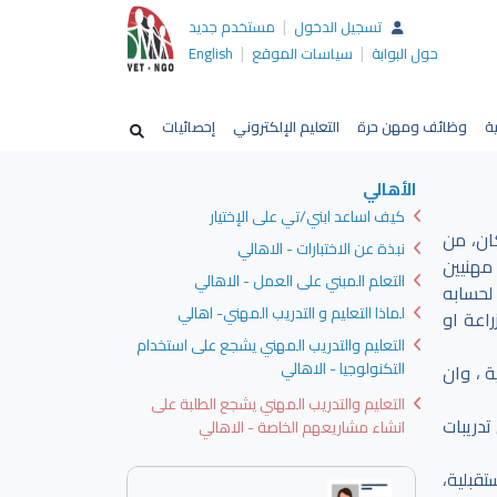
|
تسجيل الدخول
مستخدم جديد
|
|
حول البوابة
سياسات الموقع
English
ية
وظائف ومهن حرة
التعليم الإلكتروني
إحصائيات
الأهالي
كيف اساعد ابني/تي على الإختيار
ان، من
نبذة عن الاختبارات - الاهالي
مهنيين
التعلم المبني على العمل - الاهالي
لحسابه
لماذا التعليم و التدريب المهني- اهالي
راعة او
التعليم والتدريب المهني يشجع على استخدام
التكنولوجيا - الاهالي
 ، وان
التعليم والتدريب المهني يشجع الطلبة على
تدريبات
انشاء مشاريعهم الخاصة - الاهالي
قبلية،