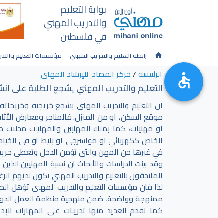
بوابة التعليم
والتدريب المهني
في فلسطين
رابطة التعليم والتدريب المهني
مؤسسات التعليم والتدر
الرئيسية
/
مركز المصادر للإرشاد المهني
التعليم والتدريب المهني يشجع الطلبة على انش
ان التعليم والتدريب المهني يشجع خريجيه وخريجا
موقع السكن، او من المنزل. فالمناجر ومعارض الأثا
او مهنيات، كما يملك المهنيين والمهنيات محلات ص
الخاص ككهربائي او مواسرجي او بليط او في الخياطة وا
في غيرها من المهن والتي تؤمن الدخل وتعطي حرية 
وقد بينت الدراسات والأبحاث ان نسبة المهنيين الذي
الملتحقون بالتعليم والتدريب المهني تكون لديهم ال
لذا فان مؤسسات التعليم والتدريب المهني تؤهل الطلبة
ممنهجة وواضحة، ضمن منهجية منظمة العمل الدولية ( ILO ) تعرف على عالم الأعمال 
كما تقدم العديد منها تدريبات على المهارات الإد