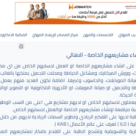
يب المهني
التخصصات والمهن
مركز المصادر للإرشاد المهني
المكتبة الالكترون
اء مشاريعهم الخاصة - الاهالي
ته على انشاء مشاريعهم الخاصة او العمل لحسابهم الخاص من اي مك
ث، وورش الميكانيك ومشاغل الخياطة ومحلات التجميل يملكها بالغالب 
يانة الموبايلات، والحاسوب وغيرها. اضافة لكون العديد منهم يعمل 
لتجميل او صيانة الموبيلات او الأجهزة الالكترونية او التصوير اوالز
الحركة.
ن يعملون لحسابهم الخاص او لديهم مشاريع هي اعلى من النسب الوطنية
رغبة مرتفعة لإنشاء مشاريعهم الخاصة اوالعمل لحسابهم الخاص.
 لديها على التفكير الريادي وتطوير السمات الريادية لديهم، من خلال 
( KAB )
ارية والتسويقية وتشجع الطلبة على التقدم بافكار لمشاريعهم المست