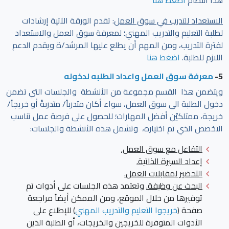
الاستعداد للتدرب في سوق العمل
: تقدم الورقة الآتية إرشادات
لطلبة التعليم والتدريب المهني؛ لمعرفة سوق العمل والاستعداد
لفترة التدريب، ومن المهم أن يطلع عليها المرشد/ة ويقدم الدعم
اللازم للطلبة.
اضغط هنا
5-
معرفة سوق العمل واعداد الطلبه لدخوله
ويتضمن هذا القسم مجموعة من الأنشطة والجلسات التي تضمن
دخول الطلبة الى سوق العمل، سواء أكان متدرباً/ متدربةً أو خريجاً/
خريجة، ممتلكيْن أفضل المهارات؛ للحصول على فرصة عمل تناسب
التخصص الذي تم اختياره، وتشمل هذه الأنشطة والجلسات:
التفاعل مع سوق العمل.
إعداد السيرة الذاتية.
التحضير لمقابلات العمل
.
البحث عن وظيفة.
وتعتمد هذه الجلسات على أدوات تم
توفيرها من خلال الموقع، ومن الممكن أيضاً مراجعة
صفحة
(
خريجوا التعليم والتدريب المهني
) للإطلاع على
الأدوات المتوفرة للخريجين والخريجات، أو الطلبة الذين