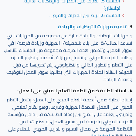
الجلسة 5. التعرف على القدرات، والإمكانات الذاتية.
(جلستان)
الجلسة 6. الربط بين القدرات والفرص.
3-
تنمية مهارات التوظيف والريادة
و مهارات التوظيف والريادة عبارة عن مجموعه من المهارات التي
تساعد الطالب/ة على بناء شخصيته/ا المهنية وزيادة فرصه/ا في
سوق العمل، وتتضمن هذه المرحلة مجموعة من الجلسات لتتناسب
وطلبة التدريب المهني، وتشمل مهارات شخصية وتطوير القدرة
على التعلم والتطوير الذاتي والتكنولوجي. يتم تطويرها من قبل
المرشد استنادا لمادة المهارات التي يطلبها سوق العمل للتوظيف
وصفات الريادة.
4- اسناد الطلبة ضمن انظمة التعلم المبني على العمل:
إسناد الطلبة ضمن أنظمة التعلم المبني على العمل: يشمل التعلم
المبني على العمل التلمذة المهنية وغيرها
، وهو نظام تعليمي
وتدريبي، يعتمد على المزج بين إعداد الطالب/ة في داخل مؤسسة
التدريب المهني وتدريبه/ا في سوق العمل، و يعتبر هذا من
الأنظمة المهمة في مجال التعليم والتدريب المهني. للاطلاع على
هذا النظام
اضغط هنا