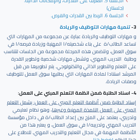
الجلسة 5. التعرف على القدرات، والإمكانات الذاتية.
(جلستان)
الجلسة 6. الربط بين القدرات والفرص.
3-
تنمية مهارات التوظيف والريادة
و مهارات التوظيف والريادة عبارة عن مجموعه من المهارات التي
تساعد الطالب/ة على بناء شخصيته/ا المهنية وزيادة فرصه/ا في
سوق العمل، وتتضمن هذه المرحلة مجموعة من الجلسات لتتناسب
وطلبة التدريب المهني، وتشمل مهارات شخصية وتطوير القدرة
على التعلم والتطوير الذاتي والتكنولوجي. يتم تطويرها من قبل
المرشد استنادا لمادة المهارات التي يطلبها سوق العمل للتوظيف
وصفات الريادة.
4- اسناد الطلبة ضمن انظمة التعلم المبني على العمل:
إسناد الطلبة ضمن أنظمة التعلم المبني على العمل: يشمل التعلم
المبني على العمل التلمذة المهنية وغيرها
، وهو نظام تعليمي
وتدريبي، يعتمد على المزج بين إعداد الطالب/ة في داخل مؤسسة
التدريب المهني وتدريبه/ا في سوق العمل، و يعتبر هذا من
الأنظمة المهمة في مجال التعليم والتدريب المهني. للاطلاع على
هذا النظام
اضغط هنا