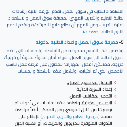
الاستعداد للتدرب في سوق العمل
: تقدم الورقة الآتية إرشادات
لطلبة التعليم والتدريب المهني؛ لمعرفة سوق العمل والاستعداد
لفترة التدريب، ومن المهم أن يطلع عليها المرشد/ة ويقدم الدعم
اللازم للطلبة.
اضغط هنا
5-
معرفة سوق العمل واعداد الطلبه لدخوله
ويتضمن هذا القسم مجموعة من الأنشطة والجلسات التي تضمن
دخول الطلبة الى سوق العمل، سواء أكان متدرباً/ متدربةً أو خريجاً/
خريجة، ممتلكيْن أفضل المهارات؛ للحصول على فرصة عمل تناسب
التخصص الذي تم اختياره، وتشمل هذه الأنشطة والجلسات:
التفاعل مع سوق العمل.
إعداد السيرة الذاتية.
التحضير لمقابلات العمل
.
البحث عن وظيفة.
وتعتمد هذه الجلسات على أدوات تم
توفيرها من خلال الموقع، ومن الممكن أيضاً مراجعة
صفحة
(
خريجوا التعليم والتدريب المهني
) للإطلاع على
الأدوات المتوفرة للخريجين والخريجات، أو الطلبة الذين