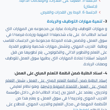
الجلسة 5. التعرف على القدرات، والإمكانات الذاتية.
(جلستان)
الجلسة 6. الربط بين القدرات والفرص.
3-
تنمية مهارات التوظيف والريادة
و مهارات التوظيف والريادة عبارة عن مجموعه من المهارات التي
تساعد الطالب/ة على بناء شخصيته/ا المهنية وزيادة فرصه/ا في
سوق العمل، وتتضمن هذه المرحلة مجموعة من الجلسات لتتناسب
وطلبة التدريب المهني، وتشمل مهارات شخصية وتطوير القدرة
على التعلم والتطوير الذاتي والتكنولوجي. يتم تطويرها من قبل
المرشد استنادا لمادة المهارات التي يطلبها سوق العمل للتوظيف
وصفات الريادة.
4- اسناد الطلبة ضمن انظمة التعلم المبني على العمل:
إسناد الطلبة ضمن أنظمة التعلم المبني على العمل: يشمل التعلم
المبني على العمل التلمذة المهنية وغيرها
، وهو نظام تعليمي
وتدريبي، يعتمد على المزج بين إعداد الطالب/ة في داخل مؤسسة
التدريب المهني وتدريبه/ا في سوق العمل، و يعتبر هذا من
الأنظمة المهمة في مجال التعليم والتدريب المهني. للاطلاع على
هذا النظام
اضغط هنا