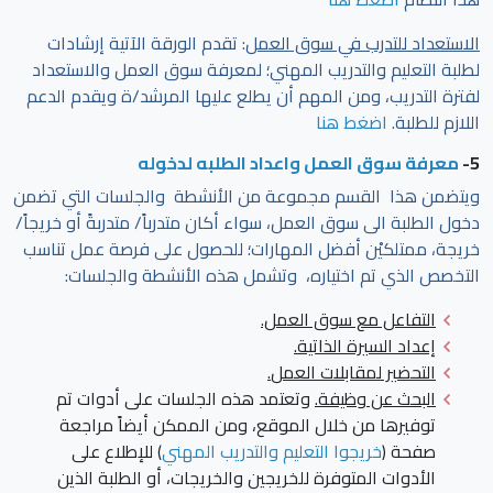
الاستعداد للتدرب في سوق العمل
: تقدم الورقة الآتية إرشادات
لطلبة التعليم والتدريب المهني؛ لمعرفة سوق العمل والاستعداد
لفترة التدريب، ومن المهم أن يطلع عليها المرشد/ة ويقدم الدعم
اللازم للطلبة.
اضغط هنا
5-
معرفة سوق العمل واعداد الطلبه لدخوله
ويتضمن هذا القسم مجموعة من الأنشطة والجلسات التي تضمن
دخول الطلبة الى سوق العمل، سواء أكان متدرباً/ متدربةً أو خريجاً/
خريجة، ممتلكيْن أفضل المهارات؛ للحصول على فرصة عمل تناسب
التخصص الذي تم اختياره، وتشمل هذه الأنشطة والجلسات:
التفاعل مع سوق العمل.
إعداد السيرة الذاتية.
التحضير لمقابلات العمل
.
البحث عن وظيفة.
وتعتمد هذه الجلسات على أدوات تم
توفيرها من خلال الموقع، ومن الممكن أيضاً مراجعة
صفحة
(
خريجوا التعليم والتدريب المهني
) للإطلاع على
الأدوات المتوفرة للخريجين والخريجات، أو الطلبة الذين