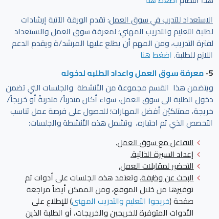
الاستعداد للتدرب في سوق العمل
: تقدم الورقة الآتية إرشادات
لطلبة التعليم والتدريب المهني؛ لمعرفة سوق العمل والاستعداد
لفترة التدريب، ومن المهم أن يطلع عليها المرشد/ة ويقدم الدعم
اللازم للطلبة.
اضغط هنا
5-
معرفة سوق العمل واعداد الطلبه لدخوله
ويتضمن هذا القسم مجموعة من الأنشطة والجلسات التي تضمن
دخول الطلبة الى سوق العمل، سواء أكان متدرباً/ متدربةً أو خريجاً/
خريجة، ممتلكيْن أفضل المهارات؛ للحصول على فرصة عمل تناسب
التخصص الذي تم اختياره، وتشمل هذه الأنشطة والجلسات:
التفاعل مع سوق العمل.
إعداد السيرة الذاتية.
التحضير لمقابلات العمل
.
البحث عن وظيفة.
وتعتمد هذه الجلسات على أدوات تم
توفيرها من خلال الموقع، ومن الممكن أيضاً مراجعة
صفحة
(
خريجوا التعليم والتدريب المهني
) للإطلاع على
الأدوات المتوفرة للخريجين والخريجات، أو الطلبة الذين