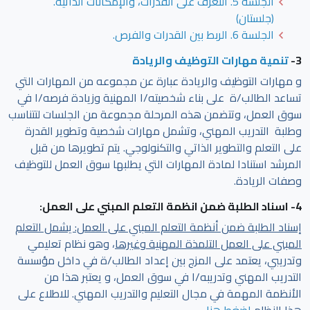
الجلسة 5. التعرف على القدرات، والإمكانات الذاتية.
(جلستان)
الجلسة 6. الربط بين القدرات والفرص.
3-
تنمية مهارات التوظيف والريادة
و مهارات التوظيف والريادة عبارة عن مجموعه من المهارات التي
تساعد الطالب/ة على بناء شخصيته/ا المهنية وزيادة فرصه/ا في
سوق العمل، وتتضمن هذه المرحلة مجموعة من الجلسات لتتناسب
وطلبة التدريب المهني، وتشمل مهارات شخصية وتطوير القدرة
على التعلم والتطوير الذاتي والتكنولوجي. يتم تطويرها من قبل
المرشد استنادا لمادة المهارات التي يطلبها سوق العمل للتوظيف
وصفات الريادة.
4- اسناد الطلبة ضمن انظمة التعلم المبني على العمل:
إسناد الطلبة ضمن أنظمة التعلم المبني على العمل: يشمل التعلم
المبني على العمل التلمذة المهنية وغيرها
، وهو نظام تعليمي
وتدريبي، يعتمد على المزج بين إعداد الطالب/ة في داخل مؤسسة
التدريب المهني وتدريبه/ا في سوق العمل، و يعتبر هذا من
الأنظمة المهمة في مجال التعليم والتدريب المهني. للاطلاع على
هذا النظام
اضغط هنا