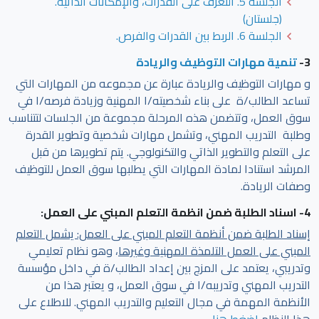
الجلسة 5. التعرف على القدرات، والإمكانات الذاتية.
(جلستان)
الجلسة 6. الربط بين القدرات والفرص.
3-
تنمية مهارات التوظيف والريادة
و مهارات التوظيف والريادة عبارة عن مجموعه من المهارات التي
تساعد الطالب/ة على بناء شخصيته/ا المهنية وزيادة فرصه/ا في
سوق العمل، وتتضمن هذه المرحلة مجموعة من الجلسات لتتناسب
وطلبة التدريب المهني، وتشمل مهارات شخصية وتطوير القدرة
على التعلم والتطوير الذاتي والتكنولوجي. يتم تطويرها من قبل
المرشد استنادا لمادة المهارات التي يطلبها سوق العمل للتوظيف
وصفات الريادة.
4- اسناد الطلبة ضمن انظمة التعلم المبني على العمل:
إسناد الطلبة ضمن أنظمة التعلم المبني على العمل: يشمل التعلم
المبني على العمل التلمذة المهنية وغيرها
، وهو نظام تعليمي
وتدريبي، يعتمد على المزج بين إعداد الطالب/ة في داخل مؤسسة
التدريب المهني وتدريبه/ا في سوق العمل، و يعتبر هذا من
الأنظمة المهمة في مجال التعليم والتدريب المهني. للاطلاع على
هذا النظام
اضغط هنا