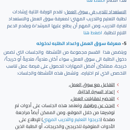
الاستعداد للتدرب في سوق العمل
: تقدم الورقة الآتية إرشادات
لطلبة التعليم والتدريب المهني؛ لمعرفة سوق العمل والاستعداد
لفترة التدريب، ومن المهم أن يطلع عليها المرشد/ة ويقدم الدعم
اللازم للطلبة.
اضغط هنا
5-
معرفة سوق العمل واعداد الطلبه لدخوله
ويتضمن هذا القسم مجموعة من الأنشطة والجلسات التي تضمن
دخول الطلبة الى سوق العمل، سواء أكان متدرباً/ متدربةً أو خريجاً/
خريجة، ممتلكيْن أفضل المهارات؛ للحصول على فرصة عمل تناسب
التخصص الذي تم اختياره، وتشمل هذه الأنشطة والجلسات:
التفاعل مع سوق العمل.
إعداد السيرة الذاتية.
التحضير لمقابلات العمل
.
البحث عن وظيفة.
وتعتمد هذه الجلسات على أدوات تم
توفيرها من خلال الموقع، ومن الممكن أيضاً مراجعة
صفحة
(
خريجوا التعليم والتدريب المهني
) للإطلاع على
الأدوات المتوفرة للخريجين والخريجات، أو الطلبة الذين