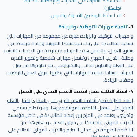
الجلسة 5. التعرف على القدرات، والإمكانات الذاتية.
(جلستان)
الجلسة 6. الربط بين القدرات والفرص.
3-
تنمية مهارات التوظيف والريادة
و مهارات التوظيف والريادة عبارة عن مجموعه من المهارات التي
تساعد الطالب/ة على بناء شخصيته/ا المهنية وزيادة فرصه/ا في
سوق العمل، وتتضمن هذه المرحلة مجموعة من الجلسات لتتناسب
وطلبة التدريب المهني، وتشمل مهارات شخصية وتطوير القدرة
على التعلم والتطوير الذاتي والتكنولوجي. يتم تطويرها من قبل
المرشد استنادا لمادة المهارات التي يطلبها سوق العمل للتوظيف
وصفات الريادة.
4- اسناد الطلبة ضمن انظمة التعلم المبني على العمل:
إسناد الطلبة ضمن أنظمة التعلم المبني على العمل: يشمل التعلم
المبني على العمل التلمذة المهنية وغيرها
، وهو نظام تعليمي
وتدريبي، يعتمد على المزج بين إعداد الطالب/ة في داخل مؤسسة
التدريب المهني وتدريبه/ا في سوق العمل، و يعتبر هذا من
الأنظمة المهمة في مجال التعليم والتدريب المهني. للاطلاع على
هذا النظام
اضغط هنا