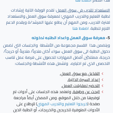
الاستعداد للتدرب في سوق العمل
: تقدم الورقة الآتية إرشادات
لطلبة التعليم والتدريب المهني؛ لمعرفة سوق العمل والاستعداد
لفترة التدريب، ومن المهم أن يطلع عليها المرشد/ة ويقدم الدعم
اللازم للطلبة.
اضغط هنا
5-
معرفة سوق العمل واعداد الطلبه لدخوله
ويتضمن هذا القسم مجموعة من الأنشطة والجلسات التي تضمن
دخول الطلبة الى سوق العمل، سواء أكان متدرباً/ متدربةً أو خريجاً/
خريجة، ممتلكيْن أفضل المهارات؛ للحصول على فرصة عمل تناسب
التخصص الذي تم اختياره، وتشمل هذه الأنشطة والجلسات:
التفاعل مع سوق العمل.
إعداد السيرة الذاتية.
التحضير لمقابلات العمل
.
البحث عن وظيفة.
وتعتمد هذه الجلسات على أدوات تم
توفيرها من خلال الموقع، ومن الممكن أيضاً مراجعة
صفحة
(
خريجوا التعليم والتدريب المهني
) للإطلاع على
الأدوات المتوفرة للخريجين والخريجات، أو الطلبة الذين