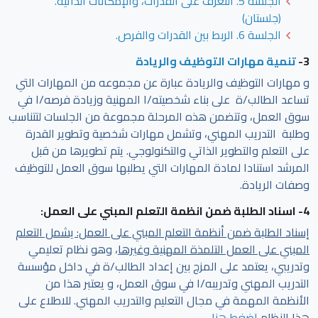
الجلسة 5. التعرف على القدرات، والإمكانات الذاتية.
(جلستان)
الجلسة 6. الربط بين القدرات والفرص.
3-
تنمية مهارات التوظيف والريادة
و مهارات التوظيف والريادة عبارة عن مجموعه من المهارات التي
تساعد الطالب/ة على بناء شخصيته/ا المهنية وزيادة فرصه/ا في
سوق العمل، وتتضمن هذه المرحلة مجموعة من الجلسات لتتناسب
وطلبة التدريب المهني، وتشمل مهارات شخصية وتطوير القدرة
على التعلم والتطوير الذاتي والتكنولوجي. يتم تطويرها من قبل
المرشد استنادا لمادة المهارات التي يطلبها سوق العمل للتوظيف
وصفات الريادة.
4- اسناد الطلبة ضمن انظمة التعلم المبني على العمل:
إسناد الطلبة ضمن أنظمة التعلم المبني على العمل: يشمل التعلم
المبني على العمل التلمذة المهنية وغيرها
، وهو نظام تعليمي
وتدريبي، يعتمد على المزج بين إعداد الطالب/ة في داخل مؤسسة
التدريب المهني وتدريبه/ا في سوق العمل، و يعتبر هذا من
الأنظمة المهمة في مجال التعليم والتدريب المهني. للاطلاع على
هذا النظام
اضغط هنا