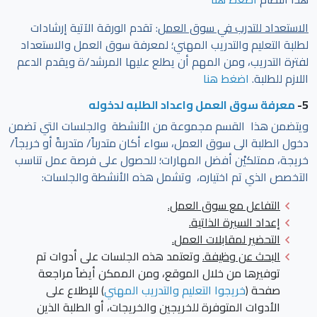
الاستعداد للتدرب في سوق العمل
: تقدم الورقة الآتية إرشادات
لطلبة التعليم والتدريب المهني؛ لمعرفة سوق العمل والاستعداد
لفترة التدريب، ومن المهم أن يطلع عليها المرشد/ة ويقدم الدعم
اللازم للطلبة.
اضغط هنا
5-
معرفة سوق العمل واعداد الطلبه لدخوله
ويتضمن هذا القسم مجموعة من الأنشطة والجلسات التي تضمن
دخول الطلبة الى سوق العمل، سواء أكان متدرباً/ متدربةً أو خريجاً/
خريجة، ممتلكيْن أفضل المهارات؛ للحصول على فرصة عمل تناسب
التخصص الذي تم اختياره، وتشمل هذه الأنشطة والجلسات:
التفاعل مع سوق العمل.
إعداد السيرة الذاتية.
التحضير لمقابلات العمل
.
البحث عن وظيفة.
وتعتمد هذه الجلسات على أدوات تم
توفيرها من خلال الموقع، ومن الممكن أيضاً مراجعة
صفحة
(
خريجوا التعليم والتدريب المهني
) للإطلاع على
الأدوات المتوفرة للخريجين والخريجات، أو الطلبة الذين