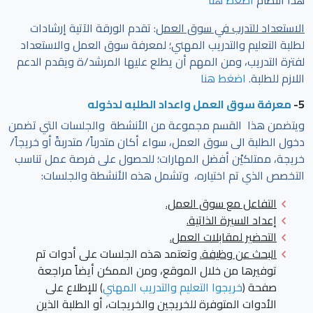
الاستعداد للتدرب في سوق العمل
: تقدم الورقة الآتية إرشادات
لطلبة التعليم والتدريب المهني؛ لمعرفة سوق العمل والاستعداد
لفترة التدريب، ومن المهم أن يطلع عليها المرشد/ة ويقدم الدعم
اللازم للطلبة.
اضغط هنا
5-
معرفة سوق العمل واعداد الطلبه لدخوله
ويتضمن هذا القسم مجموعة من الأنشطة والجلسات التي تضمن
دخول الطلبة الى سوق العمل، سواء أكان متدرباً/ متدربةً أو خريجاً/
خريجة، ممتلكيْن أفضل المهارات؛ للحصول على فرصة عمل تناسب
التخصص الذي تم اختياره، وتشمل هذه الأنشطة والجلسات:
التفاعل مع سوق العمل.
إعداد السيرة الذاتية.
التحضير لمقابلات العمل
.
البحث عن وظيفة.
وتعتمد هذه الجلسات على أدوات تم
توفيرها من خلال الموقع، ومن الممكن أيضاً مراجعة
صفحة
(
خريجوا التعليم والتدريب المهني
) للإطلاع على
الأدوات المتوفرة للخريجين والخريجات، أو الطلبة الذين