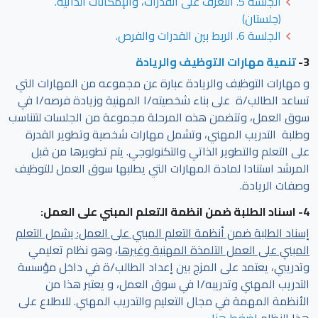
الجلسة 5. التعرف على القدرات، والإمكانات الذاتية.
(جلستان)
الجلسة 6. الربط بين القدرات والفرص.
3-
تنمية مهارات التوظيف والريادة
و مهارات التوظيف والريادة عبارة عن مجموعه من المهارات التي
تساعد الطالب/ة على بناء شخصيته/ا المهنية وزيادة فرصه/ا في
سوق العمل، وتتضمن هذه المرحلة مجموعة من الجلسات لتتناسب
وطلبة التدريب المهني، وتشمل مهارات شخصية وتطوير القدرة
على التعلم والتطوير الذاتي والتكنولوجي. يتم تطويرها من قبل
المرشد استنادا لمادة المهارات التي يطلبها سوق العمل للتوظيف
وصفات الريادة.
4- اسناد الطلبة ضمن انظمة التعلم المبني على العمل:
إسناد الطلبة ضمن أنظمة التعلم المبني على العمل: يشمل التعلم
المبني على العمل التلمذة المهنية وغيرها
، وهو نظام تعليمي
وتدريبي، يعتمد على المزج بين إعداد الطالب/ة في داخل مؤسسة
التدريب المهني وتدريبه/ا في سوق العمل، و يعتبر هذا من
الأنظمة المهمة في مجال التعليم والتدريب المهني. للاطلاع على
هذا النظام
اضغط هنا