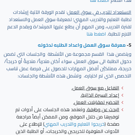
الاستعداد للتدرب في سوق العمل
: تقدم الورقة الآتية إرشادات
لطلبة التعليم والتدريب المهني؛ لمعرفة سوق العمل والاستعداد
لفترة التدريب، ومن المهم أن يطلع عليها المرشد/ة ويقدم الدعم
اللازم للطلبة.
اضغط هنا
5-
معرفة سوق العمل واعداد الطلبه لدخوله
ويتضمن هذا القسم مجموعة من الأنشطة والجلسات التي تضمن
دخول الطلبة الى سوق العمل، سواء أكان متدرباً/ متدربةً أو خريجاً/
خريجة، ممتلكيْن أفضل المهارات؛ للحصول على فرصة عمل تناسب
التخصص الذي تم اختياره، وتشمل هذه الأنشطة والجلسات:
التفاعل مع سوق العمل.
إعداد السيرة الذاتية.
التحضير لمقابلات العمل
.
البحث عن وظيفة.
وتعتمد هذه الجلسات على أدوات تم
توفيرها من خلال الموقع، ومن الممكن أيضاً مراجعة
صفحة
(
خريجوا التعليم والتدريب المهني
) للإطلاع على
الأدوات المتوفرة للخريجين والخريجات، أو الطلبة الذين