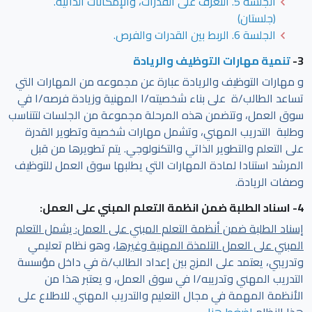
الجلسة 5. التعرف على القدرات، والإمكانات الذاتية.
(جلستان)
الجلسة 6. الربط بين القدرات والفرص.
3-
تنمية مهارات التوظيف والريادة
و مهارات التوظيف والريادة عبارة عن مجموعه من المهارات التي
تساعد الطالب/ة على بناء شخصيته/ا المهنية وزيادة فرصه/ا في
سوق العمل، وتتضمن هذه المرحلة مجموعة من الجلسات لتتناسب
وطلبة التدريب المهني، وتشمل مهارات شخصية وتطوير القدرة
على التعلم والتطوير الذاتي والتكنولوجي. يتم تطويرها من قبل
المرشد استنادا لمادة المهارات التي يطلبها سوق العمل للتوظيف
وصفات الريادة.
4- اسناد الطلبة ضمن انظمة التعلم المبني على العمل:
إسناد الطلبة ضمن أنظمة التعلم المبني على العمل: يشمل التعلم
المبني على العمل التلمذة المهنية وغيرها
، وهو نظام تعليمي
وتدريبي، يعتمد على المزج بين إعداد الطالب/ة في داخل مؤسسة
التدريب المهني وتدريبه/ا في سوق العمل، و يعتبر هذا من
الأنظمة المهمة في مجال التعليم والتدريب المهني. للاطلاع على
هذا النظام
اضغط هنا