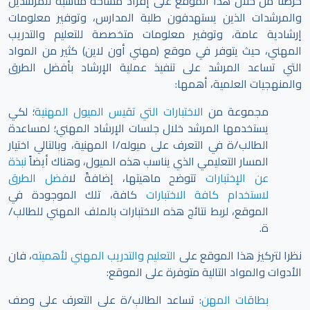
حرصنا من خلال هذا الموقع على إفراد مساحة مناسبة للمرشدين
والمرشدات الذين يستهدفون طلبة المدارس، وتوفير معلومات
إرشادية عامة، وتوفير معلومات متخصصة للتعليم والتدريب
المهني، حيث يتوفر في موقع (مهني أون لاين) كثير من المواد
التي تساعد المرشد على تنفيذ عملية الإرشاد بأفضل الطرق
والمنهجيات العلمية، أهمها:
مجموعة من
الاختبارات التي تقيس الميول المهنية
؛ لكي
يستخدمها المرشد خلال جلسات الإرشاد المهني؛ لمساعدة
الطالب/ة في التعرف على ميوله/ا المهنية، وبالتالي اختيار
المسار التعليمي الذي يناسب هذه الميول، وهناك أيضاً
نبذة
عن الإختبارات
تتوضح ماهيتها، إضافةً ل
افضل الطرق
لاستخدام كافة الاختبارات
كافة، تلك الموجودة في
الموقع،
لربط نتائج هذه الاختبارات بالملف المهني للطالب/
ة.
نظرا لتركيز هذا الموقع على
التعليم والتدريب المهني لأهميته
، فان
الأدوات والمواد التالية متوفرة على الموقع:
بطاقات المهن
: تساعد الطالب/ة على التعرف على وصف