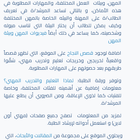
المهن، وبيئات العمل المختلفة، والمهارات المطلوبة في
هذه الأماكن، و بالتالي تساعد المرشد/ة في تعريف
الطالب/ة على المهنة والبيئه الخاصة بالمهن المختلفة
وكيف يمكن للطالب أن يختار البيئة التي تناسب ميوله
وشخصيته، كما يساعد في ذلك أيضاً
فيديوات المهن وبيئة
المهن
اضافة لوجود
قصص النجاح
على الموقع، التي تظهر قصصاً
واقعيةً لخريجين وخريجات تعليم وتدريب مهني، شقّوا
طريقهم بعد حصولهم على المهارات المطلوبة.
وتوفر ورقة الطلبة:
لماذا التعليم والتدريب المهني؟
معلومات إضافية عن أهميته للفئات المختلفة، وخاصة
للفتيات كما لذوي الإعاقة، ومن الضروري أن يطلع عليها
المرشد/ة.
لمزيد من المعلومات تصفح جميع صفحات (مهني أون
لاين) و استعمل أدواته لإرشاد الطلبة.
ويحتوي الموقع على مجموعة من
المقالات والأبحاث
، التي