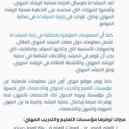
تمد المرشد/ة بالوسائل اللازمة لعملية الإرشاد المهني،
وأهمها المهارات التي تساعده على التخطيط لعملية الإرشاد
المهني، والتي تتواجد في
زاوية المرشد/ة
في مكتبة
الموقع.
كما أن
المعلومات المتوفرة بالمكتبة في زاية المرشد/ة
تشمل معلومات حول صفات المرشد المهني الفعّال،
والمهارات الأساسية التي يحتاجها المرشد، والكفايات التي
يجب أن تتوفر في المرشد، والأخطاء الشائعة في عملية
الإرشاد المهني، والأنشطة الفعّاله في الإرشاد المهني،
ودور المرشد المهني.
كما يوفر موقع مهني أون لاين معلومات تفصيلية عن
مؤسسات التعليم والتدريب المهني
و
التخصصات
التي تدرسها
كل مؤسسة، ويربط الجدول تلك التخصصات بالمهن، مما
يوفر لك فرصة لإكمال عملية الارشاد والربط ما بين الميول
المهنية والمهن والتخصصات.
ميزات توفرها مؤسسات التعليم والتدريب المهني:
التعلم المبني على العمل/ التعلم في بيئة العمل
:عزيزي