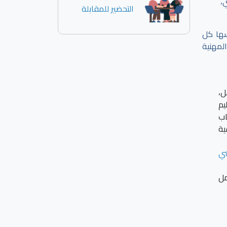
،
التحضير للمقابلة
سها كل
لمهنية
ل،
يم
اب
ية
ني
مل