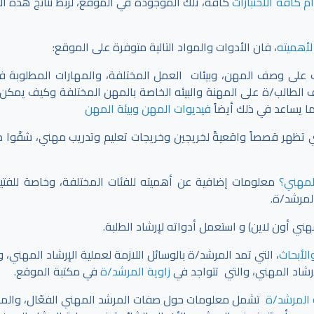
 كافة الاختبارات
كافة، تلك الموجودة في الموقع،
لربط نتائج هذه الا
لأهميته
، فان الأدوات والمواد التالية متوفرة على الموقع:
ف على وصف المهن، وبيئات العمل المختلفة، والمهارات المطلوبة 
ف الطالب/ة على المهنة والبيئه الخاصة بالمهن المختلفة وكيف يمكن 
ما يساعد في ذلك أيضاً
فيديوات المهن وبيئة المهن
 تظهر قصصاً واقعيةً لخريجين وخريجات تعليم وتدريب مهني، شقّوا 
المهني؟
معلومات إضافية عن أهميته للفئات المختلفة، وخاصة للفتي
لمرشد/ة.
 أون لاين) و استعمل أدواته لإرشاد الطلبة.
الأبحاث
، التي تمد المرشد/ة بالوسائل اللازمة لعملية الإرشاد المهني،
إرشاد المهني، والتي تتواجد في
زاوية المرشد/ة
في مكتبة الموقع.
 المرشد/ة
تشمل معلومات حول صفات المرشد المهني الفعّال، والمه