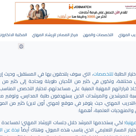
يب المهني
التخصصات والمهن
مركز المصادر للإرشاد المهني
المكتبة الالكترون
تيار الطلبة
للتخصصات
، التي سوف يلتحقون بها في المستقبل، وحيث إن
 مختلفة، وتكون في كثير من الأحيان طويلة وبحاجة إلى كثير من ا
اذ قراراتهم المهنية المبنية على مساعدتهم، لاختيار التخصص المناسب،
بة للمرشدين والمرشدات الذين يستهدفون طلبة المدارس، وتوفير م
لتدريب المهني، حيث يتوفر في موقع (مهني أون لاين) كثير من الموا
 والمنهجيات العلمية، أهمها:
مهنية
؛ لكي يستخدمها المرشد خلال جلسات الإرشاد المهني؛ لمساعدة ا
ختيار المسار التعليمي الذي يناسب هذه الميول، وهناك أيضاً
نبذة عن الإ