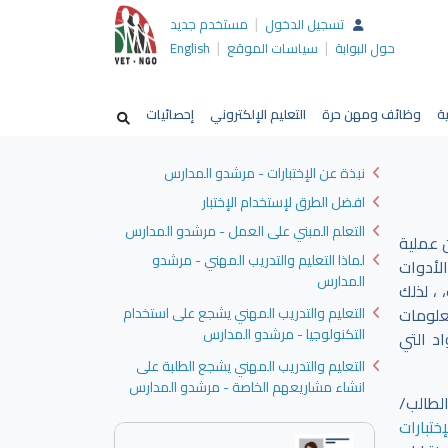
|
تسجيل الدخول
مستخدم جديد
|
|
حول البوابة
سياسات الموقع
English
ية
وظائف ومهن حرة
التعليم الإلكتروني
إحصائيات
نبذة عن الإختبارات - مرشدو المدارس
افضل الطرق لإستخدام الإختبار
التعلم المبني على العمل - مرشدو المدارس
 عملية
لماذا التعليم والتدريب المهني - مرشدو
لأدوات
المدارس
 ، لذلك
علومات
التعليم والتدريب المهني يشجع على استخدام
التكنولوجيا - مرشدو المدارس
د التي
التعليم والتدريب المهني يشجع الطلبة على
انشاء مشاريعهم الخاصة - مرشدو المدارس
لطالب/
ختبارات