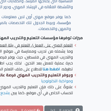
الأساسية التي يحتاجها المرشد، والكفايات الت
والأنشطة الفعّاله في الإرشاد المهني، ودور ا
كما يوفر موقع مهني أون لاين معلومات 
مؤسسة، ويربط الجدول تلك التخصصات بالمهن،
والمهن والتخصصات.
ميزات توفرها مؤسسات التعليم والتدريب المهن
التعلم المبني على العمل/ التعلم في بيئة العم
وما يشمله من تدريب وممارسة في موقع العمل
والتدريب المهني في فلسطين، حيث يوفر فرصاً ع
خبرة عملية للعمل بعد التخرج، لذلك يجب اطلا
تطبيقه.
اضغط هنا
للاطلاع على ملف التعلم ا
ويوفر التعليم والتدريب المهني فرصة عال
ومواكبة التكنولوجيا
علاوةً على ذلك فإن التعليم والتدريب المهن
للحساب الخاص في أي موقع، كما يبين
يشجع ا
الرجوع الى اعلى
العودة الى مركز المصاد