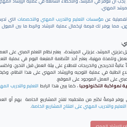
ي يجب أن تتوفر في المرشد، والأخطاء الشائعة في عملية الإرشاد المهني
لمرشد المهني.
تفصيلية عن
مؤسسات التعليم والتدريب المهني
و
التخصصات
التي تدر
 مما يوفر لك فرصة لإكمال عملية الارشاد والربط ما بين الميول ا
ي:
ل
:عزيزي المرشد، عزيزتي المرشدة، يعتبر نظام التعلم المبني على العم
 وتلمذة مهنية، يعتبر أحد الأنظمة المتبعة اليوم في عملية التعل
اليةً للخريجين والخريجات للاطلاع على بيئة العمل قبل التخرج، واكتس
ع الطلبة في عملية التوجيه والإرشاد المهني على هذا النظام، وكيف
لمبني على العمل الموجود على الموقع.
ية لمواكبة التكنولوجيا
، كما يبين هذا الرابط
التعليم والتدريب المه
ي يوفر فرصةً لكثير من ملتحقيه؛ لفتح المشاريع الخاصة بهم أو الع
لتعليم والتدريب المهني على افتتاح المشاريع الخاصة
.
ر للإرشاد المهني