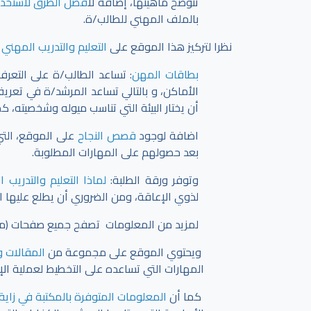
تتوضح ماهيتها، إضافةً ل
افضل الطرق لاستخدام
بالملف المهني للطالب/ة.
نظرا لتركيز هذا الموقع على
التعليم والتدريب المهني 
بطاقات المهن
: تساعد الطالب/ة على التعر
الأماكن، و بالتالي تساعد المرشد/ة في تعري
أن يختار البيئة التي تناسب ميوله وشخصيته، ك
اضافة لوجود
قصص النجاح
على الموقع، التي
بعد حصولهم على المهارات المطلوبة.
وتوفر ورقة الطلبة:
لماذا التعليم والتدريب 
لذوي الإعاقة، ومن الضروري أن يطلع عليها ا
لمزيد من المعلومات تصفح جميع صفحات (مهني
ويحتوي الموقع على مجموعة من
المقالات و
المهارات التي تساعده على التخطيط لعملية ال
كما أن
المعلومات المتوفرة بالمكتبة في زاية