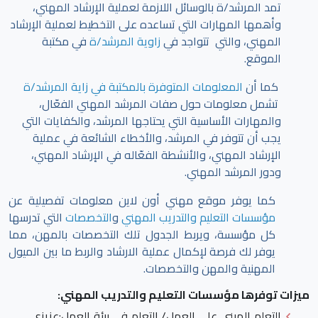
تمد المرشد/ة بالوسائل اللازمة لعملية الإرشاد المهني،
وأهمها المهارات التي تساعده على التخطيط لعملية الإرشاد
المهني، والتي تتواجد في
زاوية المرشد/ة
في مكتبة
الموقع.
كما أن
المعلومات المتوفرة بالمكتبة في زاية المرشد/ة
تشمل معلومات حول صفات المرشد المهني الفعّال،
والمهارات الأساسية التي يحتاجها المرشد، والكفايات التي
يجب أن تتوفر في المرشد، والأخطاء الشائعة في عملية
الإرشاد المهني، والأنشطة الفعّاله في الإرشاد المهني،
ودور المرشد المهني.
كما يوفر موقع مهني أون لاين معلومات تفصيلية عن
مؤسسات التعليم والتدريب المهني
و
التخصصات
التي تدرسها
كل مؤسسة، ويربط الجدول تلك التخصصات بالمهن، مما
يوفر لك فرصة لإكمال عملية الارشاد والربط ما بين الميول
المهنية والمهن والتخصصات.
ميزات توفرها مؤسسات التعليم والتدريب المهني:
التعلم المبني على العمل/ التعلم في بيئة العمل
:عزيزي