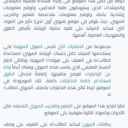
حرصنا من خلال هذا الموقع على إفراد مساحة مناسبة للمرشدين
والمرشدات الذين يستهدفون طلبة المدارس، وتوفير معلومات
إرشادية عامة، وتوفير معلومات متخصصة للتعليم والتدريب
المهني، حيث يتوفر في موقع (مهني أون لاين) كثير من المواد
التي تساعد المرشد على تنفيذ عملية الإرشاد بأفضل الطرق
والمنهجيات العلمية، أهمها:
مجموعة من
الاختبارات التي تقيس الميول المهنية
؛ لكي
يستخدمها المرشد خلال جلسات الإرشاد المهني؛ لمساعدة
الطالب/ة في التعرف على ميوله/ا المهنية، وبالتالي اختيار
المسار التعليمي الذي يناسب هذه الميول، وهناك أيضاً
نبذة
عن الإختبارات
تتوضح ماهيتها، إضافةً ل
افضل الطرق
لاستخدام كافة الاختبارات
كافة، تلك الموجودة في
الموقع،
لربط نتائج هذه الاختبارات بالملف المهني للطالب/
ة.
نظرا لتركيز هذا الموقع على
التعليم والتدريب المهني لأهميته
، فان
الأدوات والمواد التالية متوفرة على الموقع:
بطاقات المهن
: تساعد الطالب/ة على التعرف على وصف