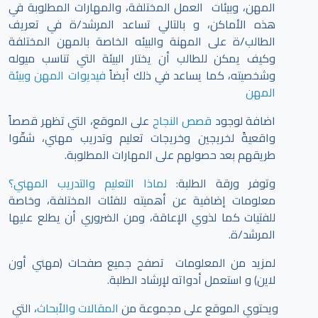
المهن، وبيئات العمل المختلفة، والمهارات المطلوبة في
هذه الأماكن، و بالتالي تساعد المرشد/ة في تعريف
الطالب/ة على المهنة والبيئه الخاصة بالمهن المختلفة
وكيف يمكن للطالب أن يختار البيئة التي تناسب ميوله
وشخصيته، كما يساعد في ذلك أيضاً
فيديوات المهن وبيئة
المهن
اضافة لوجود
قصص النجاح
على الموقع، التي تظهر قصصاً
واقعيةً لخريجين وخريجات تعليم وتدريب مهني، شقّوا
طريقهم بعد حصولهم على المهارات المطلوبة.
وتوفر ورقة الطلبة:
لماذا التعليم والتدريب المهني؟
معلومات إضافية عن أهميته للفئات المختلفة، وخاصة
للفتيات كما لذوي الإعاقة، ومن الضروري أن يطلع عليها
المرشد/ة.
لمزيد من المعلومات تصفح جميع صفحات (مهني أون
لاين) و استعمل أدواته لإرشاد الطلبة.
ويحتوي الموقع على مجموعة من
المقالات والأبحاث
، التي