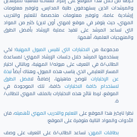
حرصنا من خلال هذا الموقع على إفراد مساحة مناسبة للمرشدين
والمرشدات الذين يستهدفون طلبة المدارس، وتوفير معلومات
إرشادية عامة، وتوفير معلومات متخصصة للتعليم والتدريب
المهني، حيث يتوفر في موقع (مهني أون لاين) كثير من المواد
التي تساعد المرشد على تنفيذ عملية الإرشاد بأفضل الطرق
والمنهجيات العلمية، أهمها:
مجموعة من
الاختبارات التي تقيس الميول المهنية
؛ لكي
يستخدمها المرشد خلال جلسات الإرشاد المهني؛ لمساعدة
الطالب/ة في التعرف على ميوله/ا المهنية، وبالتالي اختيار
المسار التعليمي الذي يناسب هذه الميول، وهناك أيضاً
نبذة
عن الإختبارات
تتوضح ماهيتها، إضافةً ل
افضل الطرق
لاستخدام كافة الاختبارات
كافة، تلك الموجودة في
الموقع،
لربط نتائج هذه الاختبارات بالملف المهني للطالب/
ة.
نظرا لتركيز هذا الموقع على
التعليم والتدريب المهني لأهميته
، فان
الأدوات والمواد التالية متوفرة على الموقع:
بطاقات المهن
: تساعد الطالب/ة على التعرف على وصف