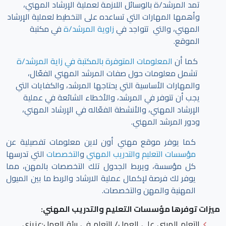
تمد المرشد/ة بالوسائل اللازمة لعملية الإرشاد المهني،
وأهمها المهارات التي تساعده على التخطيط لعملية الإرشاد
المهني، والتي تتواجد في
زاوية المرشد/ة
في مكتبة
الموقع.
كما أن
المعلومات المتوفرة بالمكتبة في زاية المرشد/ة
تشمل معلومات حول صفات المرشد المهني الفعّال،
والمهارات الأساسية التي يحتاجها المرشد، والكفايات التي
يجب أن تتوفر في المرشد، والأخطاء الشائعة في عملية
الإرشاد المهني، والأنشطة الفعّاله في الإرشاد المهني،
ودور المرشد المهني.
كما يوفر موقع مهني أون لاين معلومات تفصيلية عن
مؤسسات التعليم والتدريب المهني
و
التخصصات
التي تدرسها
كل مؤسسة، ويربط الجدول تلك التخصصات بالمهن، مما
يوفر لك فرصة لإكمال عملية الارشاد والربط ما بين الميول
المهنية والمهن والتخصصات.
ميزات توفرها مؤسسات التعليم والتدريب المهني:
التعلم المبني على العمل/ التعلم في بيئة العمل
:عزيزي