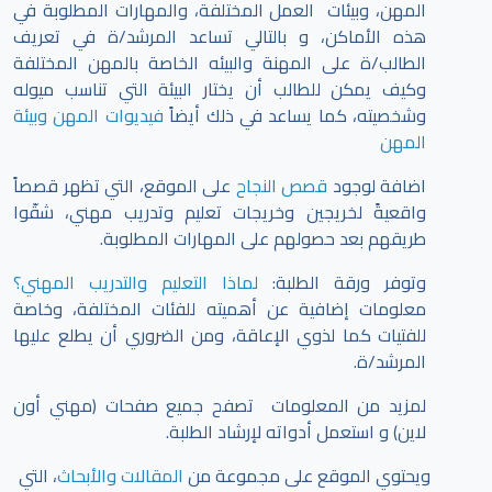
المهن، وبيئات العمل المختلفة، والمهارات المطلوبة في
هذه الأماكن، و بالتالي تساعد المرشد/ة في تعريف
الطالب/ة على المهنة والبيئه الخاصة بالمهن المختلفة
وكيف يمكن للطالب أن يختار البيئة التي تناسب ميوله
وشخصيته، كما يساعد في ذلك أيضاً
فيديوات المهن وبيئة
المهن
اضافة لوجود
قصص النجاح
على الموقع، التي تظهر قصصاً
واقعيةً لخريجين وخريجات تعليم وتدريب مهني، شقّوا
طريقهم بعد حصولهم على المهارات المطلوبة.
وتوفر ورقة الطلبة:
لماذا التعليم والتدريب المهني؟
معلومات إضافية عن أهميته للفئات المختلفة، وخاصة
للفتيات كما لذوي الإعاقة، ومن الضروري أن يطلع عليها
المرشد/ة.
لمزيد من المعلومات تصفح جميع صفحات (مهني أون
لاين) و استعمل أدواته لإرشاد الطلبة.
ويحتوي الموقع على مجموعة من
المقالات والأبحاث
، التي