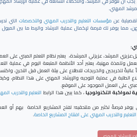
ي يجب أن تتوفر في المرشد، والأخطاء الشائعة في عملية الإرشاد المهني
لمرشد المهني.
تفصيلية عن
مؤسسات التعليم والتدريب المهني
و
التخصصات
التي تدر
 مما يوفر لك فرصة لإكمال عملية الارشاد والربط ما بين الميول ا
ي:
ل
:عزيزي المرشد، عزيزتي المرشدة، يعتبر نظام التعلم المبني على العم
 وتلمذة مهنية، يعتبر أحد الأنظمة المتبعة اليوم في عملية التعل
اليةً للخريجين والخريجات للاطلاع على بيئة العمل قبل التخرج، واكتس
ع الطلبة في عملية التوجيه والإرشاد المهني على هذا النظام، وكيف
لمبني على العمل الموجود على الموقع.
ية لمواكبة التكنولوجيا
، كما يبين هذا الرابط
التعليم والتدريب المه
ي يوفر فرصةً لكثير من ملتحقيه؛ لفتح المشاريع الخاصة بهم أو الع
لتعليم والتدريب المهني على افتتاح المشاريع الخاصة
.
ر للإرشاد المهني