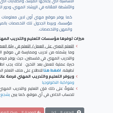
الأساسية التي يحتاجها المرشد، والكفايات الت
والأنشطة الفعّاله في الإرشاد المهني، ودور ا
كما يوفر موقع مهني أون لاين معلومات 
مؤسسة، ويربط الجدول تلك التخصصات بالمهن،
والمهن والتخصصات.
ميزات توفرها مؤسسات التعليم والتدريب المهن
التعلم المبني على العمل/ التعلم في بيئة العم
وما يشمله من تدريب وممارسة في موقع العمل
والتدريب المهني في فلسطين، حيث يوفر فرصاً ع
خبرة عملية للعمل بعد التخرج، لذلك يجب اطلا
تطبيقه.
اضغط هنا
للاطلاع على ملف التعلم ا
ويوفر التعليم والتدريب المهني فرصة عال
ومواكبة التكنولوجيا
علاوةً على ذلك فإن التعليم والتدريب المهن
للحساب الخاص في أي موقع، كما يبين
يشجع ا
الرجوع الى اعلى
العودة الى مركز المصاد