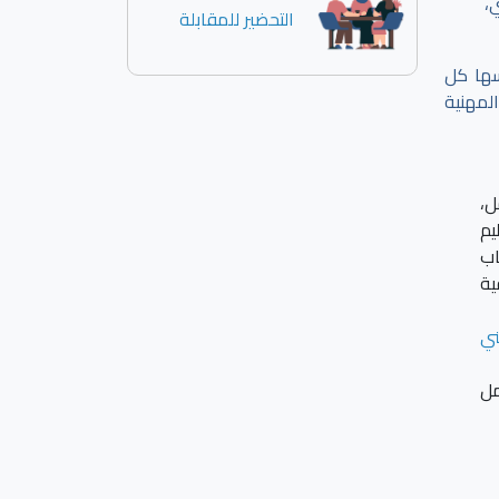
،
التحضير للمقابلة
سها كل
لمهنية
ل،
يم
اب
ية
ني
مل