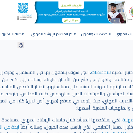
يب المهني
التخصصات والمهن
مركز المصادر للإرشاد المهني
المكتبة الالكترون
تيار الطلبة
للتخصصات
، التي سوف يلتحقون بها في المستقبل، وحيث إن
 مختلفة، وتكون في كثير من الأحيان طويلة وبحاجة إلى كثير من ا
اذ قراراتهم المهنية المبنية على مساعدتهم، لاختيار التخصص المناسب،
بة للمرشدين والمرشدات الذين يستهدفون طلبة المدارس، وتوفير م
لتدريب المهني، حيث يتوفر في موقع (مهني أون لاين) كثير من الموا
 والمنهجيات العلمية، أهمها:
مهنية
؛ لكي يستخدمها المرشد خلال جلسات الإرشاد المهني؛ لمساعدة ا
ختيار المسار التعليمي الذي يناسب هذه الميول، وهناك أيضاً
نبذة عن الإ