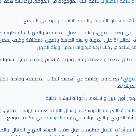
 كافة الاختبارات
كافة، تلك الموجودة في الموقع،
لربط نتائج هذه الا
لأهميته
، فان الأدوات والمواد التالية متوفرة على الموقع:
ف على وصف المهن، وبيئات العمل المختلفة، والمهارات المطلوبة 
ف الطالب/ة على المهنة والبيئه الخاصة بالمهن المختلفة وكيف يمكن 
ما يساعد في ذلك أيضاً
فيديوات المهن وبيئة المهن
 تظهر قصصاً واقعيةً لخريجين وخريجات تعليم وتدريب مهني، شقّوا 
المهني؟
معلومات إضافية عن أهميته للفئات المختلفة، وخاصة للفتي
لمرشد/ة.
 أون لاين) و استعمل أدواته لإرشاد الطلبة.
الأبحاث
، التي تمد المرشد/ة بالوسائل اللازمة لعملية الإرشاد المهني،
إرشاد المهني، والتي تتواجد في
زاوية المرشد/ة
في مكتبة الموقع.
 المرشد/ة
تشمل معلومات حول صفات المرشد المهني الفعّال، والمه