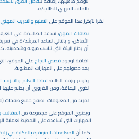
تتوضح ماهيتها، إضافةً ل
افضل الطرق لاستخدام
بالملف المهني للطالب/ة.
نظرا لتركيز هذا الموقع على
التعليم والتدريب المهني 
بطاقات المهن
: تساعد الطالب/ة على التعر
الأماكن، و بالتالي تساعد المرشد/ة في تعري
أن يختار البيئة التي تناسب ميوله وشخصيته، ك
اضافة لوجود
قصص النجاح
على الموقع، التي
بعد حصولهم على المهارات المطلوبة.
وتوفر ورقة الطلبة:
لماذا التعليم والتدريب 
لذوي الإعاقة، ومن الضروري أن يطلع عليها ا
لمزيد من المعلومات تصفح جميع صفحات (مهني
ويحتوي الموقع على مجموعة من
المقالات و
المهارات التي تساعده على التخطيط لعملية ال
كما أن
المعلومات المتوفرة بالمكتبة في زاية