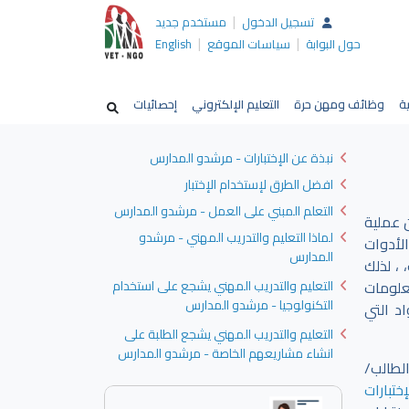
|
تسجيل الدخول
مستخدم جديد
|
|
حول البوابة
سياسات الموقع
English
ية
وظائف ومهن حرة
التعليم الإلكتروني
إحصائيات
نبذة عن الإختبارات - مرشدو المدارس
افضل الطرق لإستخدام الإختبار
التعلم المبني على العمل - مرشدو المدارس
 عملية
لماذا التعليم والتدريب المهني - مرشدو
لأدوات
المدارس
 ، لذلك
علومات
التعليم والتدريب المهني يشجع على استخدام
التكنولوجيا - مرشدو المدارس
د التي
التعليم والتدريب المهني يشجع الطلبة على
انشاء مشاريعهم الخاصة - مرشدو المدارس
لطالب/
ختبارات