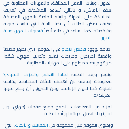
المهن، وبيئات العمل المختلفة، والمهارات المطلوبة في
هذه الأماكن، و بالتالي تساعد المرشد/ة في تعريف
الطالب/ة على المهنة والبيئه الخاصة بالمهن المختلفة
وكيف يمكن للطالب أن يختار البيئة التي تناسب ميوله
وشخصيته، كما يساعد في ذلك أيضاً
فيديوات المهن وبيئة
المهن
اضافة لوجود
قصص النجاح
على الموقع، التي تظهر قصصاً
واقعيةً لخريجين وخريجات تعليم وتدريب مهني، شقّوا
طريقهم بعد حصولهم على المهارات المطلوبة.
وتوفر ورقة الطلبة:
لماذا التعليم والتدريب المهني؟
معلومات إضافية عن أهميته للفئات المختلفة، وخاصة
للفتيات كما لذوي الإعاقة، ومن الضروري أن يطلع عليها
المرشد/ة.
لمزيد من المعلومات تصفح جميع صفحات (مهني أون
لاين) و استعمل أدواته لإرشاد الطلبة.
ويحتوي الموقع على مجموعة من
المقالات والأبحاث
، التي