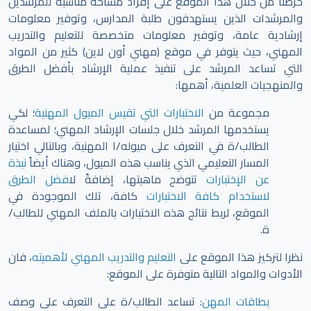
حرصنا من خلال هذا الموقع على إفراد مساحة مناسبة للمرشدين
والمرشدات الذين يستهدفون طلبة المدارس، وتوفير معلومات
إرشادية عامة، وتوفير معلومات متخصصة للتعليم والتدريب
المهني، حيث يتوفر في موقع (مهني أون لاين) كثير من المواد
التي تساعد المرشد على تنفيذ عملية الإرشاد بأفضل الطرق
والمنهجيات العلمية، أهمها:
مجموعة من
الاختبارات التي تقيس الميول المهنية
؛ لكي
يستخدمها المرشد خلال جلسات الإرشاد المهني؛ لمساعدة
الطالب/ة في التعرف على ميوله/ا المهنية، وبالتالي اختيار
المسار التعليمي الذي يناسب هذه الميول، وهناك أيضاً
نبذة
عن الإختبارات
تتوضح ماهيتها، إضافةً ل
افضل الطرق
لاستخدام كافة الاختبارات
كافة، تلك الموجودة في
الموقع،
لربط نتائج هذه الاختبارات بالملف المهني للطالب/
ة.
نظرا لتركيز هذا الموقع على
التعليم والتدريب المهني لأهميته
، فان
الأدوات والمواد التالية متوفرة على الموقع:
بطاقات المهن
: تساعد الطالب/ة على التعرف على وصف