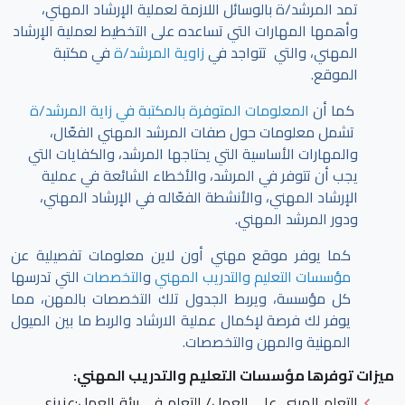
تمد المرشد/ة بالوسائل اللازمة لعملية الإرشاد المهني،
وأهمها المهارات التي تساعده على التخطيط لعملية الإرشاد
المهني، والتي تتواجد في
زاوية المرشد/ة
في مكتبة
الموقع.
كما أن
المعلومات المتوفرة بالمكتبة في زاية المرشد/ة
تشمل معلومات حول صفات المرشد المهني الفعّال،
والمهارات الأساسية التي يحتاجها المرشد، والكفايات التي
يجب أن تتوفر في المرشد، والأخطاء الشائعة في عملية
الإرشاد المهني، والأنشطة الفعّاله في الإرشاد المهني،
ودور المرشد المهني.
كما يوفر موقع مهني أون لاين معلومات تفصيلية عن
مؤسسات التعليم والتدريب المهني
و
التخصصات
التي تدرسها
كل مؤسسة، ويربط الجدول تلك التخصصات بالمهن، مما
يوفر لك فرصة لإكمال عملية الارشاد والربط ما بين الميول
المهنية والمهن والتخصصات.
ميزات توفرها مؤسسات التعليم والتدريب المهني:
التعلم المبني على العمل/ التعلم في بيئة العمل
:عزيزي