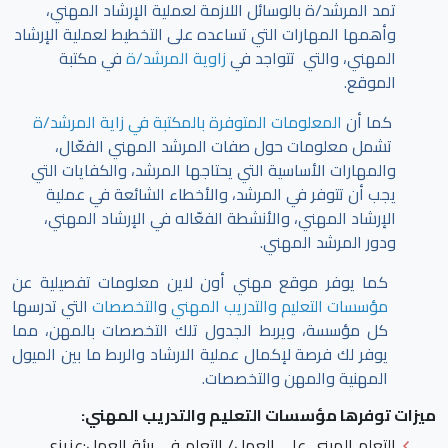
تمد المرشد/ة بالوسائل اللازمة لعملية الإرشاد المهني،
وأهمها المهارات التي تساعده على التخطيط لعملية الإرشاد
المهني، والتي تتواجد في
زاوية المرشد/ة
في مكتبة
الموقع.
كما أن
المعلومات المتوفرة بالمكتبة في زاية المرشد/ة
تشمل معلومات حول صفات المرشد المهني الفعّال،
والمهارات الأساسية التي يحتاجها المرشد، والكفايات التي
يجب أن تتوفر في المرشد، والأخطاء الشائعة في عملية
الإرشاد المهني، والأنشطة الفعّاله في الإرشاد المهني،
ودور المرشد المهني.
كما يوفر موقع مهني أون لاين معلومات تفصيلية عن
مؤسسات التعليم والتدريب المهني
و
التخصصات
التي تدرسها
كل مؤسسة، ويربط الجدول تلك التخصصات بالمهن، مما
يوفر لك فرصة لإكمال عملية الارشاد والربط ما بين الميول
المهنية والمهن والتخصصات.
ميزات توفرها مؤسسات التعليم والتدريب المهني:
التعلم المبني على العمل/ التعلم في بيئة العمل
:عزيزي