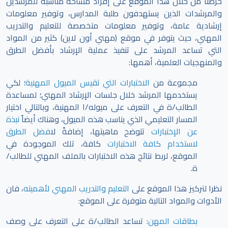
حرصنا من خلال هذا الموقع على إفراد مساحة مناسبة للمرشدين
والمرشدات الذين يستهدفون طلبة المدارس، وتوفير معلومات
إرشادية عامة، وتوفير معلومات متخصصة للتعليم والتدريب
المهني، حيث يتوفر في موقع (مهني أون لاين) كثير من المواد
التي تساعد المرشد على تنفيذ عملية الإرشاد بأفضل الطرق
والمنهجيات العلمية، أهمها:
مجموعة من
الاختبارات التي تقيس الميول المهنية
؛ لكي
يستخدمها المرشد خلال جلسات الإرشاد المهني؛ لمساعدة
الطالب/ة في التعرف على ميوله/ا المهنية، وبالتالي اختيار
المسار التعليمي الذي يناسب هذه الميول، وهناك أيضاً
نبذة
عن الإختبارات
تتوضح ماهيتها، إضافةً ل
افضل الطرق
لاستخدام كافة الاختبارات
كافة، تلك الموجودة في
الموقع،
لربط نتائج هذه الاختبارات بالملف المهني للطالب/
ة.
نظرا لتركيز هذا الموقع على
التعليم والتدريب المهني لأهميته
، فان
الأدوات والمواد التالية متوفرة على الموقع:
بطاقات المهن
: تساعد الطالب/ة على التعرف على وصف