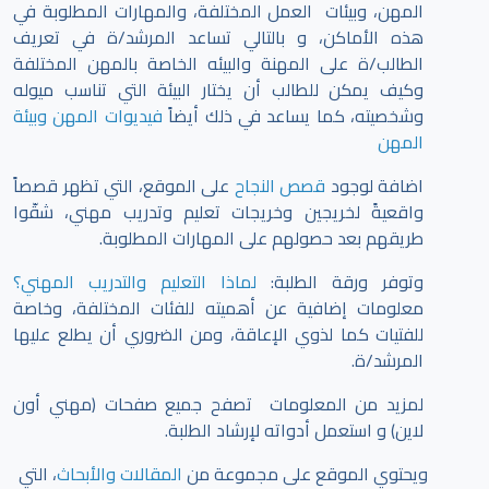
المهن، وبيئات العمل المختلفة، والمهارات المطلوبة في
هذه الأماكن، و بالتالي تساعد المرشد/ة في تعريف
الطالب/ة على المهنة والبيئه الخاصة بالمهن المختلفة
وكيف يمكن للطالب أن يختار البيئة التي تناسب ميوله
وشخصيته، كما يساعد في ذلك أيضاً
فيديوات المهن وبيئة
المهن
اضافة لوجود
قصص النجاح
على الموقع، التي تظهر قصصاً
واقعيةً لخريجين وخريجات تعليم وتدريب مهني، شقّوا
طريقهم بعد حصولهم على المهارات المطلوبة.
وتوفر ورقة الطلبة:
لماذا التعليم والتدريب المهني؟
معلومات إضافية عن أهميته للفئات المختلفة، وخاصة
للفتيات كما لذوي الإعاقة، ومن الضروري أن يطلع عليها
المرشد/ة.
لمزيد من المعلومات تصفح جميع صفحات (مهني أون
لاين) و استعمل أدواته لإرشاد الطلبة.
ويحتوي الموقع على مجموعة من
المقالات والأبحاث
، التي