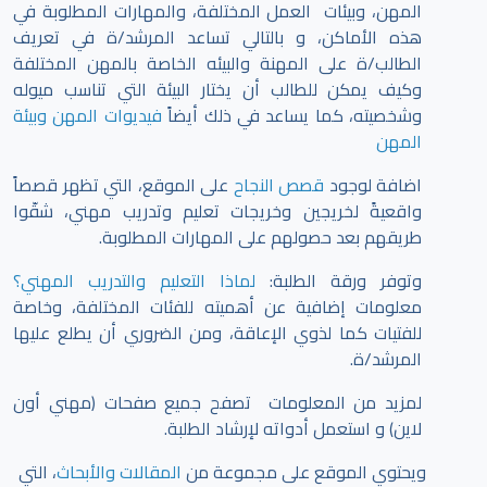
المهن، وبيئات العمل المختلفة، والمهارات المطلوبة في
هذه الأماكن، و بالتالي تساعد المرشد/ة في تعريف
الطالب/ة على المهنة والبيئه الخاصة بالمهن المختلفة
وكيف يمكن للطالب أن يختار البيئة التي تناسب ميوله
وشخصيته، كما يساعد في ذلك أيضاً
فيديوات المهن وبيئة
المهن
اضافة لوجود
قصص النجاح
على الموقع، التي تظهر قصصاً
واقعيةً لخريجين وخريجات تعليم وتدريب مهني، شقّوا
طريقهم بعد حصولهم على المهارات المطلوبة.
وتوفر ورقة الطلبة:
لماذا التعليم والتدريب المهني؟
معلومات إضافية عن أهميته للفئات المختلفة، وخاصة
للفتيات كما لذوي الإعاقة، ومن الضروري أن يطلع عليها
المرشد/ة.
لمزيد من المعلومات تصفح جميع صفحات (مهني أون
لاين) و استعمل أدواته لإرشاد الطلبة.
ويحتوي الموقع على مجموعة من
المقالات والأبحاث
، التي