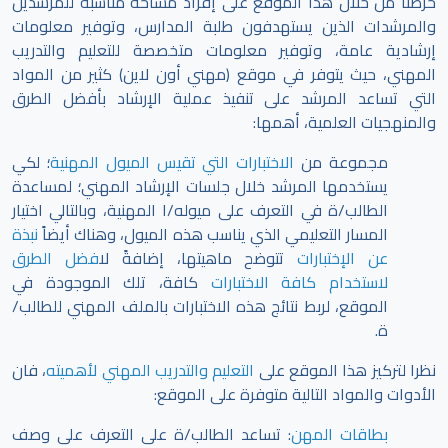
حرصنا من خلال هذا الموقع على إفراد مساحة مناسبة للمرشدين
والمرشدات الذين يستهدفون طلبة المدارس، وتوفير معلومات
إرشادية عامة، وتوفير معلومات متخصصة للتعليم والتدريب
المهني، حيث يتوفر في موقع (مهني أون لاين) كثير من المواد
التي تساعد المرشد على تنفيذ عملية الإرشاد بأفضل الطرق
والمنهجيات العلمية، أهمها:
مجموعة من
الاختبارات التي تقيس الميول المهنية
؛ لكي
يستخدمها المرشد خلال جلسات الإرشاد المهني؛ لمساعدة
الطالب/ة في التعرف على ميوله/ا المهنية، وبالتالي اختيار
المسار التعليمي الذي يناسب هذه الميول، وهناك أيضاً
نبذة
عن الإختبارات
تتوضح ماهيتها، إضافةً ل
افضل الطرق
لاستخدام كافة الاختبارات
كافة، تلك الموجودة في
الموقع،
لربط نتائج هذه الاختبارات بالملف المهني للطالب/
ة.
نظرا لتركيز هذا الموقع على
التعليم والتدريب المهني لأهميته
، فان
الأدوات والمواد التالية متوفرة على الموقع:
بطاقات المهن
: تساعد الطالب/ة على التعرف على وصف