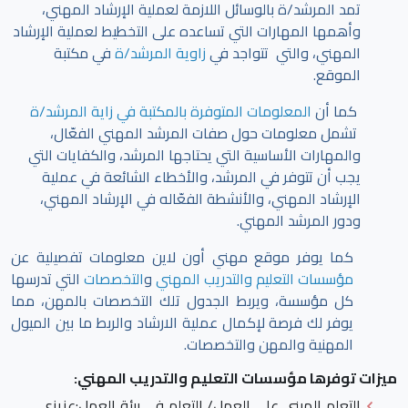
تمد المرشد/ة بالوسائل اللازمة لعملية الإرشاد المهني،
وأهمها المهارات التي تساعده على التخطيط لعملية الإرشاد
المهني، والتي تتواجد في
زاوية المرشد/ة
في مكتبة
الموقع.
كما أن
المعلومات المتوفرة بالمكتبة في زاية المرشد/ة
تشمل معلومات حول صفات المرشد المهني الفعّال،
والمهارات الأساسية التي يحتاجها المرشد، والكفايات التي
يجب أن تتوفر في المرشد، والأخطاء الشائعة في عملية
الإرشاد المهني، والأنشطة الفعّاله في الإرشاد المهني،
ودور المرشد المهني.
كما يوفر موقع مهني أون لاين معلومات تفصيلية عن
مؤسسات التعليم والتدريب المهني
و
التخصصات
التي تدرسها
كل مؤسسة، ويربط الجدول تلك التخصصات بالمهن، مما
يوفر لك فرصة لإكمال عملية الارشاد والربط ما بين الميول
المهنية والمهن والتخصصات.
ميزات توفرها مؤسسات التعليم والتدريب المهني:
التعلم المبني على العمل/ التعلم في بيئة العمل
:عزيزي