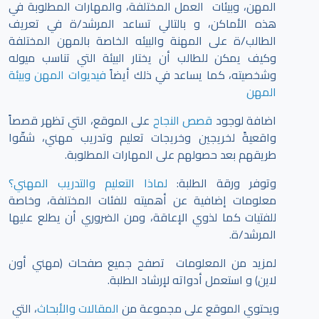
المهن، وبيئات العمل المختلفة، والمهارات المطلوبة في
هذه الأماكن، و بالتالي تساعد المرشد/ة في تعريف
الطالب/ة على المهنة والبيئه الخاصة بالمهن المختلفة
وكيف يمكن للطالب أن يختار البيئة التي تناسب ميوله
وشخصيته، كما يساعد في ذلك أيضاً
فيديوات المهن وبيئة
المهن
اضافة لوجود
قصص النجاح
على الموقع، التي تظهر قصصاً
واقعيةً لخريجين وخريجات تعليم وتدريب مهني، شقّوا
طريقهم بعد حصولهم على المهارات المطلوبة.
وتوفر ورقة الطلبة:
لماذا التعليم والتدريب المهني؟
معلومات إضافية عن أهميته للفئات المختلفة، وخاصة
للفتيات كما لذوي الإعاقة، ومن الضروري أن يطلع عليها
المرشد/ة.
لمزيد من المعلومات تصفح جميع صفحات (مهني أون
لاين) و استعمل أدواته لإرشاد الطلبة.
ويحتوي الموقع على مجموعة من
المقالات والأبحاث
، التي