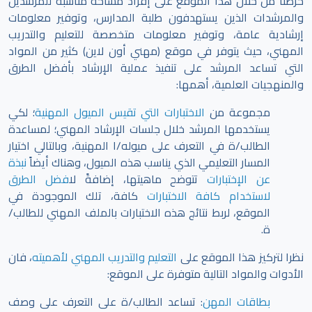
حرصنا من خلال هذا الموقع على إفراد مساحة مناسبة للمرشدين
والمرشدات الذين يستهدفون طلبة المدارس، وتوفير معلومات
إرشادية عامة، وتوفير معلومات متخصصة للتعليم والتدريب
المهني، حيث يتوفر في موقع (مهني أون لاين) كثير من المواد
التي تساعد المرشد على تنفيذ عملية الإرشاد بأفضل الطرق
والمنهجيات العلمية، أهمها:
مجموعة من
الاختبارات التي تقيس الميول المهنية
؛ لكي
يستخدمها المرشد خلال جلسات الإرشاد المهني؛ لمساعدة
الطالب/ة في التعرف على ميوله/ا المهنية، وبالتالي اختيار
المسار التعليمي الذي يناسب هذه الميول، وهناك أيضاً
نبذة
عن الإختبارات
تتوضح ماهيتها، إضافةً ل
افضل الطرق
لاستخدام كافة الاختبارات
كافة، تلك الموجودة في
الموقع،
لربط نتائج هذه الاختبارات بالملف المهني للطالب/
ة.
نظرا لتركيز هذا الموقع على
التعليم والتدريب المهني لأهميته
، فان
الأدوات والمواد التالية متوفرة على الموقع:
بطاقات المهن
: تساعد الطالب/ة على التعرف على وصف