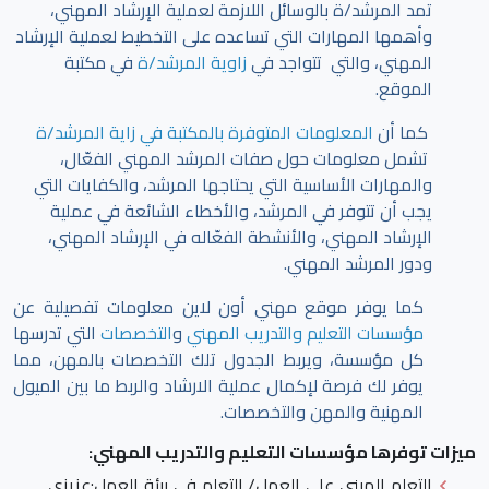
تمد المرشد/ة بالوسائل اللازمة لعملية الإرشاد المهني،
وأهمها المهارات التي تساعده على التخطيط لعملية الإرشاد
المهني، والتي تتواجد في
زاوية المرشد/ة
في مكتبة
الموقع.
كما أن
المعلومات المتوفرة بالمكتبة في زاية المرشد/ة
تشمل معلومات حول صفات المرشد المهني الفعّال،
والمهارات الأساسية التي يحتاجها المرشد، والكفايات التي
يجب أن تتوفر في المرشد، والأخطاء الشائعة في عملية
الإرشاد المهني، والأنشطة الفعّاله في الإرشاد المهني،
ودور المرشد المهني.
كما يوفر موقع مهني أون لاين معلومات تفصيلية عن
مؤسسات التعليم والتدريب المهني
و
التخصصات
التي تدرسها
كل مؤسسة، ويربط الجدول تلك التخصصات بالمهن، مما
يوفر لك فرصة لإكمال عملية الارشاد والربط ما بين الميول
المهنية والمهن والتخصصات.
ميزات توفرها مؤسسات التعليم والتدريب المهني:
التعلم المبني على العمل/ التعلم في بيئة العمل
:عزيزي