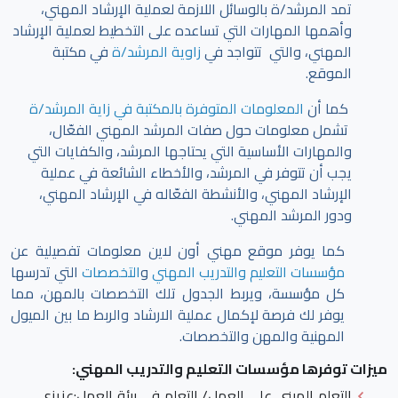
تمد المرشد/ة بالوسائل اللازمة لعملية الإرشاد المهني،
وأهمها المهارات التي تساعده على التخطيط لعملية الإرشاد
المهني، والتي تتواجد في
زاوية المرشد/ة
في مكتبة
الموقع.
كما أن
المعلومات المتوفرة بالمكتبة في زاية المرشد/ة
تشمل معلومات حول صفات المرشد المهني الفعّال،
والمهارات الأساسية التي يحتاجها المرشد، والكفايات التي
يجب أن تتوفر في المرشد، والأخطاء الشائعة في عملية
الإرشاد المهني، والأنشطة الفعّاله في الإرشاد المهني،
ودور المرشد المهني.
كما يوفر موقع مهني أون لاين معلومات تفصيلية عن
مؤسسات التعليم والتدريب المهني
و
التخصصات
التي تدرسها
كل مؤسسة، ويربط الجدول تلك التخصصات بالمهن، مما
يوفر لك فرصة لإكمال عملية الارشاد والربط ما بين الميول
المهنية والمهن والتخصصات.
ميزات توفرها مؤسسات التعليم والتدريب المهني:
التعلم المبني على العمل/ التعلم في بيئة العمل
:عزيزي