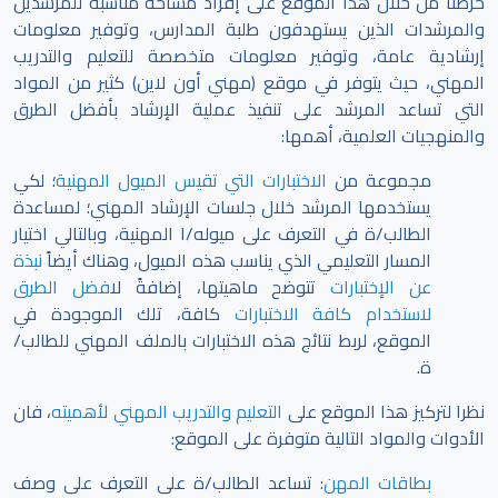
حرصنا من خلال هذا الموقع على إفراد مساحة مناسبة للمرشدين
والمرشدات الذين يستهدفون طلبة المدارس، وتوفير معلومات
إرشادية عامة، وتوفير معلومات متخصصة للتعليم والتدريب
المهني، حيث يتوفر في موقع (مهني أون لاين) كثير من المواد
التي تساعد المرشد على تنفيذ عملية الإرشاد بأفضل الطرق
والمنهجيات العلمية، أهمها:
مجموعة من
الاختبارات التي تقيس الميول المهنية
؛ لكي
يستخدمها المرشد خلال جلسات الإرشاد المهني؛ لمساعدة
الطالب/ة في التعرف على ميوله/ا المهنية، وبالتالي اختيار
المسار التعليمي الذي يناسب هذه الميول، وهناك أيضاً
نبذة
عن الإختبارات
تتوضح ماهيتها، إضافةً ل
افضل الطرق
لاستخدام كافة الاختبارات
كافة، تلك الموجودة في
الموقع،
لربط نتائج هذه الاختبارات بالملف المهني للطالب/
ة.
نظرا لتركيز هذا الموقع على
التعليم والتدريب المهني لأهميته
، فان
الأدوات والمواد التالية متوفرة على الموقع:
بطاقات المهن
: تساعد الطالب/ة على التعرف على وصف