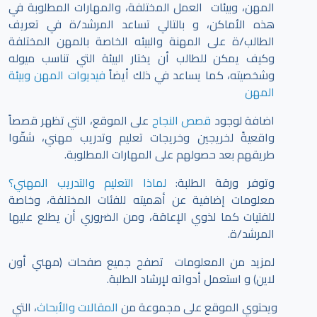
المهن، وبيئات العمل المختلفة، والمهارات المطلوبة في
هذه الأماكن، و بالتالي تساعد المرشد/ة في تعريف
الطالب/ة على المهنة والبيئه الخاصة بالمهن المختلفة
وكيف يمكن للطالب أن يختار البيئة التي تناسب ميوله
وشخصيته، كما يساعد في ذلك أيضاً
فيديوات المهن وبيئة
المهن
اضافة لوجود
قصص النجاح
على الموقع، التي تظهر قصصاً
واقعيةً لخريجين وخريجات تعليم وتدريب مهني، شقّوا
طريقهم بعد حصولهم على المهارات المطلوبة.
وتوفر ورقة الطلبة:
لماذا التعليم والتدريب المهني؟
معلومات إضافية عن أهميته للفئات المختلفة، وخاصة
للفتيات كما لذوي الإعاقة، ومن الضروري أن يطلع عليها
المرشد/ة.
لمزيد من المعلومات تصفح جميع صفحات (مهني أون
لاين) و استعمل أدواته لإرشاد الطلبة.
ويحتوي الموقع على مجموعة من
المقالات والأبحاث
، التي