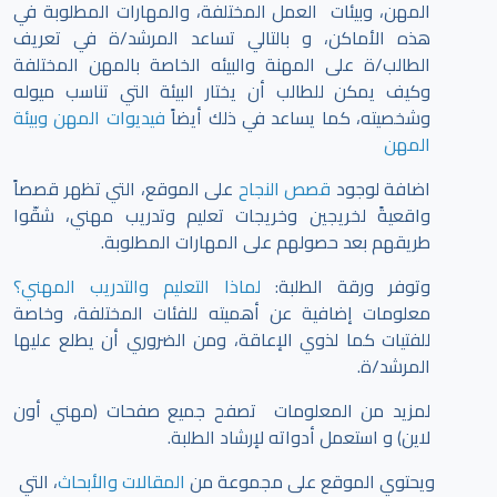
المهن، وبيئات العمل المختلفة، والمهارات المطلوبة في
هذه الأماكن، و بالتالي تساعد المرشد/ة في تعريف
الطالب/ة على المهنة والبيئه الخاصة بالمهن المختلفة
وكيف يمكن للطالب أن يختار البيئة التي تناسب ميوله
وشخصيته، كما يساعد في ذلك أيضاً
فيديوات المهن وبيئة
المهن
اضافة لوجود
قصص النجاح
على الموقع، التي تظهر قصصاً
واقعيةً لخريجين وخريجات تعليم وتدريب مهني، شقّوا
طريقهم بعد حصولهم على المهارات المطلوبة.
وتوفر ورقة الطلبة:
لماذا التعليم والتدريب المهني؟
معلومات إضافية عن أهميته للفئات المختلفة، وخاصة
للفتيات كما لذوي الإعاقة، ومن الضروري أن يطلع عليها
المرشد/ة.
لمزيد من المعلومات تصفح جميع صفحات (مهني أون
لاين) و استعمل أدواته لإرشاد الطلبة.
ويحتوي الموقع على مجموعة من
المقالات والأبحاث
، التي