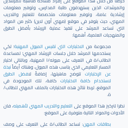
حرصنا من خلال هذا الموقع على إفراد مساحة مناسبة للمرشدين
والمرشدات الذين يستهدفون طلبة المدارس، وتوفير معلومات
إرشادية عامة، وتوفير معلومات متخصصة للتعليم والتدريب
المهني، حيث يتوفر في موقع (مهني أون لاين) كثير من المواد
التي تساعد المرشد على تنفيذ عملية الإرشاد بأفضل الطرق
والمنهجيات العلمية، أهمها:
مجموعة من
الاختبارات التي تقيس الميول المهنية
؛ لكي
يستخدمها المرشد خلال جلسات الإرشاد المهني؛ لمساعدة
الطالب/ة في التعرف على ميوله/ا المهنية، وبالتالي اختيار
المسار التعليمي الذي يناسب هذه الميول، وهناك أيضاً
نبذة
عن الإختبارات
تتوضح ماهيتها، إضافةً ل
افضل الطرق
لاستخدام كافة الاختبارات
كافة، تلك الموجودة في
الموقع،
لربط نتائج هذه الاختبارات بالملف المهني للطالب/
ة.
نظرا لتركيز هذا الموقع على
التعليم والتدريب المهني لأهميته
، فان
الأدوات والمواد التالية متوفرة على الموقع:
بطاقات المهن
: تساعد الطالب/ة على التعرف على وصف