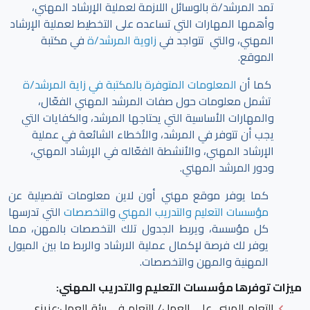
تمد المرشد/ة بالوسائل اللازمة لعملية الإرشاد المهني،
وأهمها المهارات التي تساعده على التخطيط لعملية الإرشاد
المهني، والتي تتواجد في
زاوية المرشد/ة
في مكتبة
الموقع.
كما أن
المعلومات المتوفرة بالمكتبة في زاية المرشد/ة
تشمل معلومات حول صفات المرشد المهني الفعّال،
والمهارات الأساسية التي يحتاجها المرشد، والكفايات التي
يجب أن تتوفر في المرشد، والأخطاء الشائعة في عملية
الإرشاد المهني، والأنشطة الفعّاله في الإرشاد المهني،
ودور المرشد المهني.
كما يوفر موقع مهني أون لاين معلومات تفصيلية عن
مؤسسات التعليم والتدريب المهني
و
التخصصات
التي تدرسها
كل مؤسسة، ويربط الجدول تلك التخصصات بالمهن، مما
يوفر لك فرصة لإكمال عملية الارشاد والربط ما بين الميول
المهنية والمهن والتخصصات.
ميزات توفرها مؤسسات التعليم والتدريب المهني:
التعلم المبني على العمل/ التعلم في بيئة العمل
:عزيزي