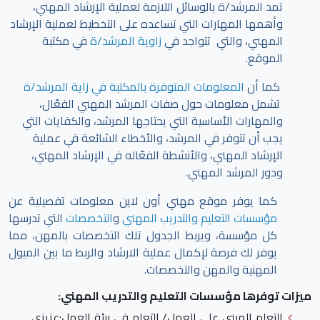
تمد المرشد/ة بالوسائل اللازمة لعملية الإرشاد المهني،
وأهمها المهارات التي تساعده على التخطيط لعملية الإرشاد
المهني، والتي تتواجد في
زاوية المرشد/ة
في مكتبة
الموقع.
كما أن
المعلومات المتوفرة بالمكتبة في زاية المرشد/ة
تشمل معلومات حول صفات المرشد المهني الفعّال،
والمهارات الأساسية التي يحتاجها المرشد، والكفايات التي
يجب أن تتوفر في المرشد، والأخطاء الشائعة في عملية
الإرشاد المهني، والأنشطة الفعّاله في الإرشاد المهني،
ودور المرشد المهني.
كما يوفر موقع مهني أون لاين معلومات تفصيلية عن
مؤسسات التعليم والتدريب المهني
و
التخصصات
التي تدرسها
كل مؤسسة، ويربط الجدول تلك التخصصات بالمهن، مما
يوفر لك فرصة لإكمال عملية الارشاد والربط ما بين الميول
المهنية والمهن والتخصصات.
ميزات توفرها مؤسسات التعليم والتدريب المهني:
التعلم المبني على العمل/ التعلم في بيئة العمل
:عزيزي