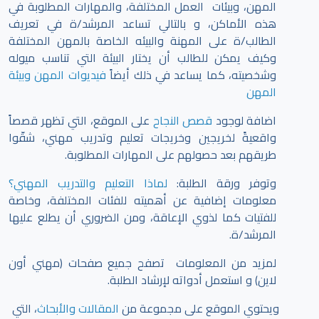
المهن، وبيئات العمل المختلفة، والمهارات المطلوبة في
هذه الأماكن، و بالتالي تساعد المرشد/ة في تعريف
الطالب/ة على المهنة والبيئه الخاصة بالمهن المختلفة
وكيف يمكن للطالب أن يختار البيئة التي تناسب ميوله
وشخصيته، كما يساعد في ذلك أيضاً
فيديوات المهن وبيئة
المهن
اضافة لوجود
قصص النجاح
على الموقع، التي تظهر قصصاً
واقعيةً لخريجين وخريجات تعليم وتدريب مهني، شقّوا
طريقهم بعد حصولهم على المهارات المطلوبة.
وتوفر ورقة الطلبة:
لماذا التعليم والتدريب المهني؟
معلومات إضافية عن أهميته للفئات المختلفة، وخاصة
للفتيات كما لذوي الإعاقة، ومن الضروري أن يطلع عليها
المرشد/ة.
لمزيد من المعلومات تصفح جميع صفحات (مهني أون
لاين) و استعمل أدواته لإرشاد الطلبة.
ويحتوي الموقع على مجموعة من
المقالات والأبحاث
، التي