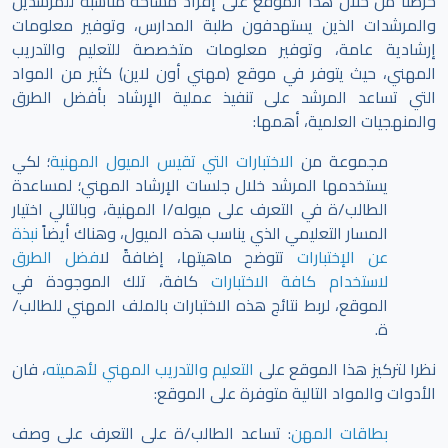
حرصنا من خلال هذا الموقع على إفراد مساحة مناسبة للمرشدين
والمرشدات الذين يستهدفون طلبة المدارس، وتوفير معلومات
إرشادية عامة، وتوفير معلومات متخصصة للتعليم والتدريب
المهني، حيث يتوفر في موقع (مهني أون لاين) كثير من المواد
التي تساعد المرشد على تنفيذ عملية الإرشاد بأفضل الطرق
والمنهجيات العلمية، أهمها:
مجموعة من
الاختبارات التي تقيس الميول المهنية
؛ لكي
يستخدمها المرشد خلال جلسات الإرشاد المهني؛ لمساعدة
الطالب/ة في التعرف على ميوله/ا المهنية، وبالتالي اختيار
المسار التعليمي الذي يناسب هذه الميول، وهناك أيضاً
نبذة
عن الإختبارات
تتوضح ماهيتها، إضافةً ل
افضل الطرق
لاستخدام كافة الاختبارات
كافة، تلك الموجودة في
الموقع،
لربط نتائج هذه الاختبارات بالملف المهني للطالب/
ة.
نظرا لتركيز هذا الموقع على
التعليم والتدريب المهني لأهميته
، فان
الأدوات والمواد التالية متوفرة على الموقع:
بطاقات المهن
: تساعد الطالب/ة على التعرف على وصف