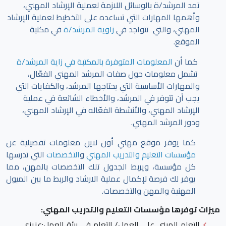
تمد المرشد/ة بالوسائل اللازمة لعملية الإرشاد المهني،
وأهمها المهارات التي تساعده على التخطيط لعملية الإرشاد
المهني، والتي تتواجد في
زاوية المرشد/ة
في مكتبة
الموقع.
كما أن
المعلومات المتوفرة بالمكتبة في زاية المرشد/ة
تشمل معلومات حول صفات المرشد المهني الفعّال،
والمهارات الأساسية التي يحتاجها المرشد، والكفايات التي
يجب أن تتوفر في المرشد، والأخطاء الشائعة في عملية
الإرشاد المهني، والأنشطة الفعّاله في الإرشاد المهني،
ودور المرشد المهني.
كما يوفر موقع مهني أون لاين معلومات تفصيلية عن
مؤسسات التعليم والتدريب المهني
و
التخصصات
التي تدرسها
كل مؤسسة، ويربط الجدول تلك التخصصات بالمهن، مما
يوفر لك فرصة لإكمال عملية الارشاد والربط ما بين الميول
المهنية والمهن والتخصصات.
ميزات توفرها مؤسسات التعليم والتدريب المهني:
التعلم المبني على العمل/ التعلم في بيئة العمل
:عزيزي