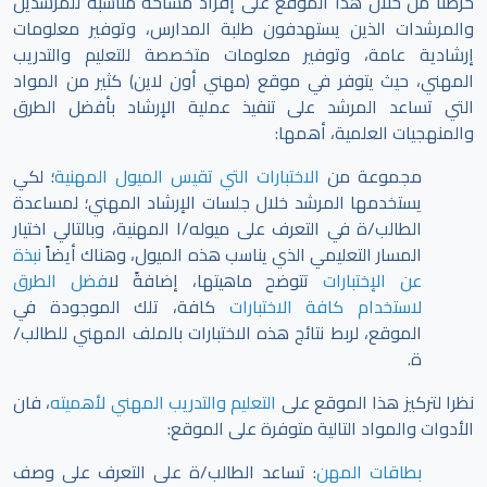
حرصنا من خلال هذا الموقع على إفراد مساحة مناسبة للمرشدين
والمرشدات الذين يستهدفون طلبة المدارس، وتوفير معلومات
إرشادية عامة، وتوفير معلومات متخصصة للتعليم والتدريب
المهني، حيث يتوفر في موقع (مهني أون لاين) كثير من المواد
التي تساعد المرشد على تنفيذ عملية الإرشاد بأفضل الطرق
والمنهجيات العلمية، أهمها:
مجموعة من
الاختبارات التي تقيس الميول المهنية
؛ لكي
يستخدمها المرشد خلال جلسات الإرشاد المهني؛ لمساعدة
الطالب/ة في التعرف على ميوله/ا المهنية، وبالتالي اختيار
المسار التعليمي الذي يناسب هذه الميول، وهناك أيضاً
نبذة
عن الإختبارات
تتوضح ماهيتها، إضافةً ل
افضل الطرق
لاستخدام كافة الاختبارات
كافة، تلك الموجودة في
الموقع،
لربط نتائج هذه الاختبارات بالملف المهني للطالب/
ة.
نظرا لتركيز هذا الموقع على
التعليم والتدريب المهني لأهميته
، فان
الأدوات والمواد التالية متوفرة على الموقع:
بطاقات المهن
: تساعد الطالب/ة على التعرف على وصف