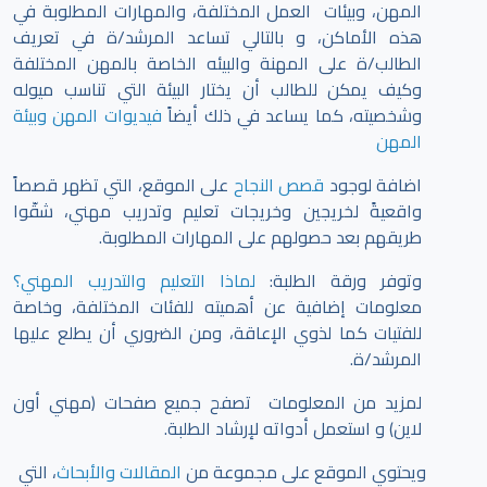
المهن، وبيئات العمل المختلفة، والمهارات المطلوبة في
هذه الأماكن، و بالتالي تساعد المرشد/ة في تعريف
الطالب/ة على المهنة والبيئه الخاصة بالمهن المختلفة
وكيف يمكن للطالب أن يختار البيئة التي تناسب ميوله
وشخصيته، كما يساعد في ذلك أيضاً
فيديوات المهن وبيئة
المهن
اضافة لوجود
قصص النجاح
على الموقع، التي تظهر قصصاً
واقعيةً لخريجين وخريجات تعليم وتدريب مهني، شقّوا
طريقهم بعد حصولهم على المهارات المطلوبة.
وتوفر ورقة الطلبة:
لماذا التعليم والتدريب المهني؟
معلومات إضافية عن أهميته للفئات المختلفة، وخاصة
للفتيات كما لذوي الإعاقة، ومن الضروري أن يطلع عليها
المرشد/ة.
لمزيد من المعلومات تصفح جميع صفحات (مهني أون
لاين) و استعمل أدواته لإرشاد الطلبة.
ويحتوي الموقع على مجموعة من
المقالات والأبحاث
، التي