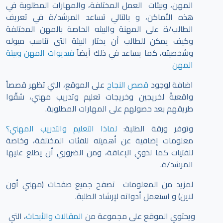
المهن، وبيئات العمل المختلفة، والمهارات المطلوبة في
هذه الأماكن، و بالتالي تساعد المرشد/ة في تعريف
الطالب/ة على المهنة والبيئه الخاصة بالمهن المختلفة
وكيف يمكن للطالب أن يختار البيئة التي تناسب ميوله
وشخصيته، كما يساعد في ذلك أيضاً
فيديوات المهن وبيئة
المهن
اضافة لوجود
قصص النجاح
على الموقع، التي تظهر قصصاً
واقعيةً لخريجين وخريجات تعليم وتدريب مهني، شقّوا
طريقهم بعد حصولهم على المهارات المطلوبة.
وتوفر ورقة الطلبة:
لماذا التعليم والتدريب المهني؟
معلومات إضافية عن أهميته للفئات المختلفة، وخاصة
للفتيات كما لذوي الإعاقة، ومن الضروري أن يطلع عليها
المرشد/ة.
لمزيد من المعلومات تصفح جميع صفحات (مهني أون
لاين) و استعمل أدواته لإرشاد الطلبة.
ويحتوي الموقع على مجموعة من
المقالات والأبحاث
، التي