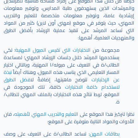
حرصنا من خلال هذا الموقع على إفراد مساحة مناسبة للمرشدين
والمرشدات الذين يستهدفون طلبة المدارس، وتوفير معلومات
إرشادية عامة، وتوفير معلومات متخصصة للتعليم والتدريب
المهني، حيث يتوفر في موقع (مهني أون لاين) كثير من المواد
التي تساعد المرشد على تنفيذ عملية الإرشاد بأفضل الطرق
والمنهجيات العلمية، أهمها:
مجموعة من
الاختبارات التي تقيس الميول المهنية
؛ لكي
يستخدمها المرشد خلال جلسات الإرشاد المهني؛ لمساعدة
الطالب/ة في التعرف على ميوله/ا المهنية، وبالتالي اختيار
المسار التعليمي الذي يناسب هذه الميول، وهناك أيضاً
نبذة
عن الإختبارات
تتوضح ماهيتها، إضافةً ل
افضل الطرق
لاستخدام كافة الاختبارات
كافة، تلك الموجودة في
الموقع،
لربط نتائج هذه الاختبارات بالملف المهني للطالب/
ة.
نظرا لتركيز هذا الموقع على
التعليم والتدريب المهني لأهميته
، فان
الأدوات والمواد التالية متوفرة على الموقع:
بطاقات المهن
: تساعد الطالب/ة على التعرف على وصف