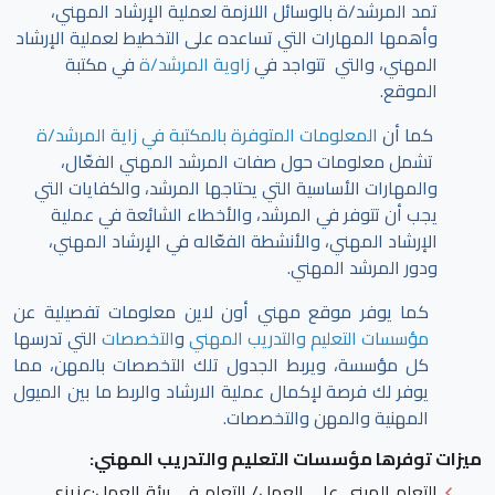
تمد المرشد/ة بالوسائل اللازمة لعملية الإرشاد المهني،
وأهمها المهارات التي تساعده على التخطيط لعملية الإرشاد
المهني، والتي تتواجد في
زاوية المرشد/ة
في مكتبة
الموقع.
كما أن
المعلومات المتوفرة بالمكتبة في زاية المرشد/ة
تشمل معلومات حول صفات المرشد المهني الفعّال،
والمهارات الأساسية التي يحتاجها المرشد، والكفايات التي
يجب أن تتوفر في المرشد، والأخطاء الشائعة في عملية
الإرشاد المهني، والأنشطة الفعّاله في الإرشاد المهني،
ودور المرشد المهني.
كما يوفر موقع مهني أون لاين معلومات تفصيلية عن
مؤسسات التعليم والتدريب المهني
و
التخصصات
التي تدرسها
كل مؤسسة، ويربط الجدول تلك التخصصات بالمهن، مما
يوفر لك فرصة لإكمال عملية الارشاد والربط ما بين الميول
المهنية والمهن والتخصصات.
ميزات توفرها مؤسسات التعليم والتدريب المهني:
التعلم المبني على العمل/ التعلم في بيئة العمل
:عزيزي