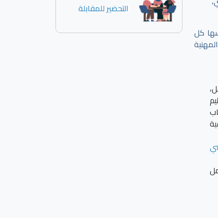
،
التحضير للمقابلة
سها كل
لمهنية
ل،
يم
اب
ية
ني
مل