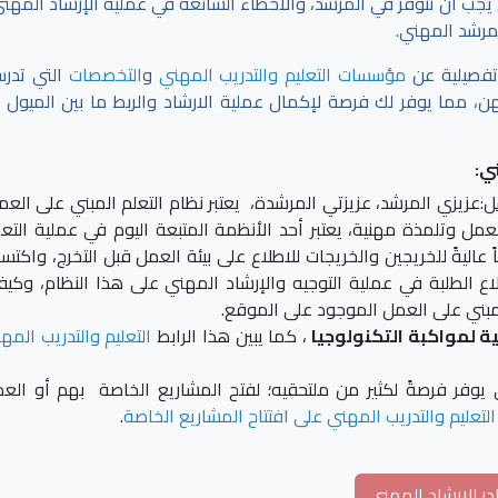
ي يجب أن تتوفر في المرشد، والأخطاء الشائعة في عملية الإرشاد المهني
لمرشد المهني.
تفصيلية عن
مؤسسات التعليم والتدريب المهني
و
التخصصات
التي تدر
 مما يوفر لك فرصة لإكمال عملية الارشاد والربط ما بين الميول ا
ي:
ل
:عزيزي المرشد، عزيزتي المرشدة، يعتبر نظام التعلم المبني على العم
 وتلمذة مهنية، يعتبر أحد الأنظمة المتبعة اليوم في عملية التعل
اليةً للخريجين والخريجات للاطلاع على بيئة العمل قبل التخرج، واكتس
ع الطلبة في عملية التوجيه والإرشاد المهني على هذا النظام، وكيف
لمبني على العمل الموجود على الموقع.
ية لمواكبة التكنولوجيا
، كما يبين هذا الرابط
التعليم والتدريب المه
ي يوفر فرصةً لكثير من ملتحقيه؛ لفتح المشاريع الخاصة بهم أو الع
لتعليم والتدريب المهني على افتتاح المشاريع الخاصة
.
ر للإرشاد المهني