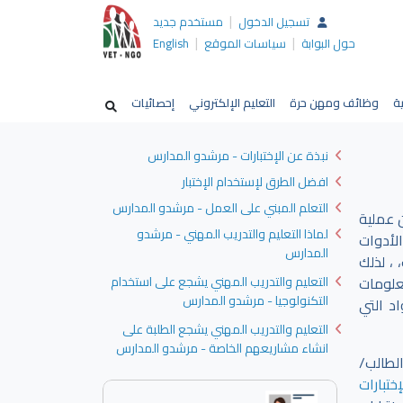
|
تسجيل الدخول
مستخدم جديد
|
|
حول البوابة
سياسات الموقع
English
ية
وظائف ومهن حرة
التعليم الإلكتروني
إحصائيات
نبذة عن الإختبارات - مرشدو المدارس
افضل الطرق لإستخدام الإختبار
التعلم المبني على العمل - مرشدو المدارس
 عملية
لماذا التعليم والتدريب المهني - مرشدو
لأدوات
المدارس
 ، لذلك
علومات
التعليم والتدريب المهني يشجع على استخدام
التكنولوجيا - مرشدو المدارس
د التي
التعليم والتدريب المهني يشجع الطلبة على
انشاء مشاريعهم الخاصة - مرشدو المدارس
لطالب/
ختبارات