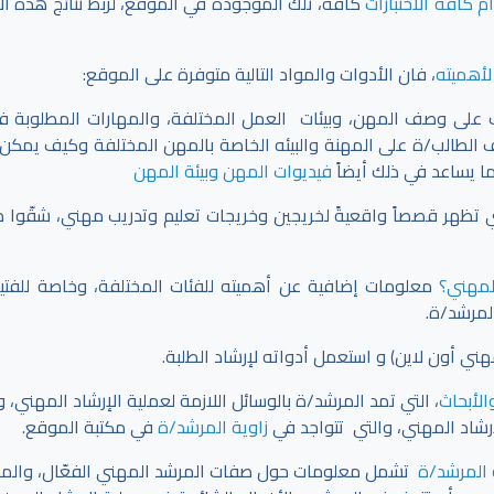
 كافة الاختبارات
كافة، تلك الموجودة في الموقع،
لربط نتائج هذه الا
لأهميته
، فان الأدوات والمواد التالية متوفرة على الموقع:
ف على وصف المهن، وبيئات العمل المختلفة، والمهارات المطلوبة 
ف الطالب/ة على المهنة والبيئه الخاصة بالمهن المختلفة وكيف يمكن 
ما يساعد في ذلك أيضاً
فيديوات المهن وبيئة المهن
 تظهر قصصاً واقعيةً لخريجين وخريجات تعليم وتدريب مهني، شقّوا 
المهني؟
معلومات إضافية عن أهميته للفئات المختلفة، وخاصة للفتي
لمرشد/ة.
 أون لاين) و استعمل أدواته لإرشاد الطلبة.
الأبحاث
، التي تمد المرشد/ة بالوسائل اللازمة لعملية الإرشاد المهني،
إرشاد المهني، والتي تتواجد في
زاوية المرشد/ة
في مكتبة الموقع.
 المرشد/ة
تشمل معلومات حول صفات المرشد المهني الفعّال، والمه