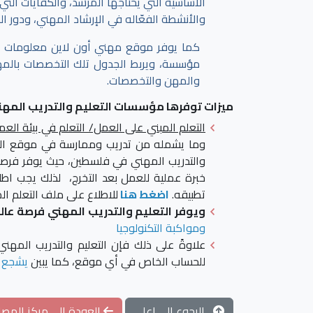
الأساسية التي يحتاجها المرشد، والكفايات الت
والأنشطة الفعّاله في الإرشاد المهني، ودور ا
كما يوفر موقع مهني أون لاين معلومات 
مؤسسة، ويربط الجدول تلك التخصصات بالمهن،
والمهن والتخصصات.
ميزات توفرها مؤسسات التعليم والتدريب المهن
التعلم المبني على العمل/ التعلم في بيئة العم
وما يشمله من تدريب وممارسة في موقع العمل
والتدريب المهني في فلسطين، حيث يوفر فرصاً ع
خبرة عملية للعمل بعد التخرج، لذلك يجب اطلا
تطبيقه.
اضغط هنا
للاطلاع على ملف التعلم ا
ويوفر التعليم والتدريب المهني فرصة عال
ومواكبة التكنولوجيا
علاوةً على ذلك فإن التعليم والتدريب المهن
للحساب الخاص في أي موقع، كما يبين
يشجع ا
الرجوع الى اعلى
العودة الى مركز المصاد