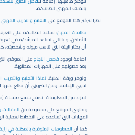
تتوضح ماهيتها، إضافةً ل
افضل الطرق لاستخدام
بالملف المهني للطالب/ة.
نظرا لتركيز هذا الموقع على
التعليم والتدريب المهني 
بطاقات المهن
: تساعد الطالب/ة على التعر
الأماكن، و بالتالي تساعد المرشد/ة في تعري
أن يختار البيئة التي تناسب ميوله وشخصيته، ك
اضافة لوجود
قصص النجاح
على الموقع، التي
بعد حصولهم على المهارات المطلوبة.
وتوفر ورقة الطلبة:
لماذا التعليم والتدريب 
لذوي الإعاقة، ومن الضروري أن يطلع عليها ا
لمزيد من المعلومات تصفح جميع صفحات (مهني
ويحتوي الموقع على مجموعة من
المقالات و
المهارات التي تساعده على التخطيط لعملية ال
كما أن
المعلومات المتوفرة بالمكتبة في زاية