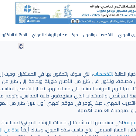
يب المهني
التخصصات والمهن
مركز المصادر للإرشاد المهني
المكتبة الالكترون
تيار الطلبة
للتخصصات
، التي سوف يلتحقون بها في المستقبل، وحيث إن
 مختلفة، وتكون في كثير من الأحيان طويلة وبحاجة إلى كثير من ا
اذ قراراتهم المهنية المبنية على مساعدتهم، لاختيار التخصص المناسب،
بة للمرشدين والمرشدات الذين يستهدفون طلبة المدارس، وتوفير م
لتدريب المهني، حيث يتوفر في موقع (مهني أون لاين) كثير من الموا
 والمنهجيات العلمية، أهمها:
مهنية
؛ لكي يستخدمها المرشد خلال جلسات الإرشاد المهني؛ لمساعدة ا
ختيار المسار التعليمي الذي يناسب هذه الميول، وهناك أيضاً
نبذة عن الإ