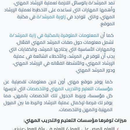
تمد المرشد/ة بالوسائل اللازمة لعملية الإرشاد المهني،
وأهمها المهارات التي تساعده على التخطيط لعملية الإرشاد
المهني، والتي تتواجد في
زاوية المرشد/ة
في مكتبة
الموقع.
كما أن
المعلومات المتوفرة بالمكتبة في زاية المرشد/ة
تشمل معلومات حول صفات المرشد المهني الفعّال،
والمهارات الأساسية التي يحتاجها المرشد، والكفايات التي
يجب أن تتوفر في المرشد، والأخطاء الشائعة في عملية
الإرشاد المهني، والأنشطة الفعّاله في الإرشاد المهني،
ودور المرشد المهني.
كما يوفر موقع مهني أون لاين معلومات تفصيلية عن
مؤسسات التعليم والتدريب المهني
و
التخصصات
التي تدرسها
كل مؤسسة، ويربط الجدول تلك التخصصات بالمهن، مما
يوفر لك فرصة لإكمال عملية الارشاد والربط ما بين الميول
المهنية والمهن والتخصصات.
ميزات توفرها مؤسسات التعليم والتدريب المهني:
التعلم المبني على العمل/ التعلم في بيئة العمل
:عزيزي