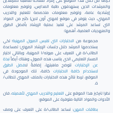
حرصنا من خلال هذا الموقع على إفراد مساحة مناسبة للمرشدين
والمرشدات الذين يستهدفون طلبة المدارس، وتوفير معلومات
إرشادية عامة، وتوفير معلومات متخصصة للتعليم والتدريب
المهني، حيث يتوفر في موقع (مهني أون لاين) كثير من المواد
التي تساعد المرشد على تنفيذ عملية الإرشاد بأفضل الطرق
والمنهجيات العلمية، أهمها:
مجموعة من
الاختبارات التي تقيس الميول المهنية
؛ لكي
يستخدمها المرشد خلال جلسات الإرشاد المهني؛ لمساعدة
الطالب/ة في التعرف على ميوله/ا المهنية، وبالتالي اختيار
المسار التعليمي الذي يناسب هذه الميول، وهناك أيضاً
نبذة
عن الإختبارات
تتوضح ماهيتها، إضافةً ل
افضل الطرق
لاستخدام كافة الاختبارات
كافة، تلك الموجودة في
الموقع،
لربط نتائج هذه الاختبارات بالملف المهني للطالب/
ة.
نظرا لتركيز هذا الموقع على
التعليم والتدريب المهني لأهميته
، فان
الأدوات والمواد التالية متوفرة على الموقع:
بطاقات المهن
: تساعد الطالب/ة على التعرف على وصف