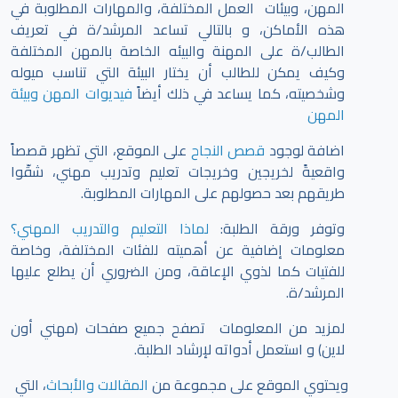
المهن، وبيئات العمل المختلفة، والمهارات المطلوبة في
هذه الأماكن، و بالتالي تساعد المرشد/ة في تعريف
الطالب/ة على المهنة والبيئه الخاصة بالمهن المختلفة
وكيف يمكن للطالب أن يختار البيئة التي تناسب ميوله
وشخصيته، كما يساعد في ذلك أيضاً
فيديوات المهن وبيئة
المهن
اضافة لوجود
قصص النجاح
على الموقع، التي تظهر قصصاً
واقعيةً لخريجين وخريجات تعليم وتدريب مهني، شقّوا
طريقهم بعد حصولهم على المهارات المطلوبة.
وتوفر ورقة الطلبة:
لماذا التعليم والتدريب المهني؟
معلومات إضافية عن أهميته للفئات المختلفة، وخاصة
للفتيات كما لذوي الإعاقة، ومن الضروري أن يطلع عليها
المرشد/ة.
لمزيد من المعلومات تصفح جميع صفحات (مهني أون
لاين) و استعمل أدواته لإرشاد الطلبة.
ويحتوي الموقع على مجموعة من
المقالات والأبحاث
، التي