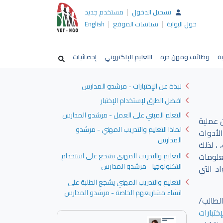
|
تسجيل الدخول
مستخدم جديد
|
|
حول البوابة
سياسات الموقع
English
ية
وظائف ومهن حرة
التعليم الإلكتروني
إحصائيات
نبذة عن الإختبارات - مرشدو المدارس
افضل الطرق لإستخدام الإختبار
التعلم المبني على العمل - مرشدو المدارس
 عملية
لماذا التعليم والتدريب المهني - مرشدو
لأدوات
المدارس
 ، لذلك
علومات
التعليم والتدريب المهني يشجع على استخدام
التكنولوجيا - مرشدو المدارس
د التي
التعليم والتدريب المهني يشجع الطلبة على
انشاء مشاريعهم الخاصة - مرشدو المدارس
لطالب/
ختبارات