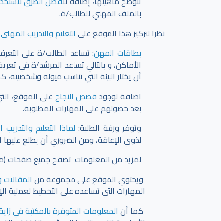
تتوضح ماهيتها، إضافةً ل
افضل الطرق لاستخدام
بالملف المهني للطالب/ة.
نظرا لتركيز هذا الموقع على
التعليم والتدريب المهني 
بطاقات المهن
: تساعد الطالب/ة على التعر
الأماكن، و بالتالي تساعد المرشد/ة في تعري
أن يختار البيئة التي تناسب ميوله وشخصيته، ك
اضافة لوجود
قصص النجاح
على الموقع، التي
بعد حصولهم على المهارات المطلوبة.
وتوفر ورقة الطلبة:
لماذا التعليم والتدريب 
لذوي الإعاقة، ومن الضروري أن يطلع عليها ا
لمزيد من المعلومات تصفح جميع صفحات (مهني
ويحتوي الموقع على مجموعة من
المقالات و
المهارات التي تساعده على التخطيط لعملية ال
كما أن
المعلومات المتوفرة بالمكتبة في زاية