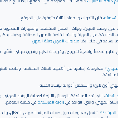
 كافة الاختبارات
كافة، تلك الموجودة في الموقع،
لربط نتائج هذه الا
لأهميته
، فان الأدوات والمواد التالية متوفرة على الموقع:
ف على وصف المهن، وبيئات العمل المختلفة، والمهارات المطلوبة 
ف الطالب/ة على المهنة والبيئه الخاصة بالمهن المختلفة وكيف يمكن 
ما يساعد في ذلك أيضاً
فيديوات المهن وبيئة المهن
 تظهر قصصاً واقعيةً لخريجين وخريجات تعليم وتدريب مهني، شقّوا 
المهني؟
معلومات إضافية عن أهميته للفئات المختلفة، وخاصة للفتي
لمرشد/ة.
 أون لاين) و استعمل أدواته لإرشاد الطلبة.
الأبحاث
، التي تمد المرشد/ة بالوسائل اللازمة لعملية الإرشاد المهني،
إرشاد المهني، والتي تتواجد في
زاوية المرشد/ة
في مكتبة الموقع.
 المرشد/ة
تشمل معلومات حول صفات المرشد المهني الفعّال، والمه