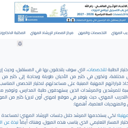
يب المهني
التخصصات والمهن
مركز المصادر للإرشاد المهني
المكتبة الالكترون
تيار الطلبة
للتخصصات
، التي سوف يلتحقون بها في المستقبل، وحيث إن
 مختلفة، وتكون في كثير من الأحيان طويلة وبحاجة إلى كثير من ا
اذ قراراتهم المهنية المبنية على مساعدتهم، لاختيار التخصص المناسب،
بة للمرشدين والمرشدات الذين يستهدفون طلبة المدارس، وتوفير م
لتدريب المهني، حيث يتوفر في موقع (مهني أون لاين) كثير من الموا
 والمنهجيات العلمية، أهمها:
مهنية
؛ لكي يستخدمها المرشد خلال جلسات الإرشاد المهني؛ لمساعدة ا
ختيار المسار التعليمي الذي يناسب هذه الميول، وهناك أيضاً
نبذة عن الإ