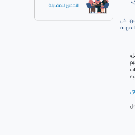
،
التحضير للمقابلة
سها كل
لمهنية
ل،
يم
اب
ية
ني
مل