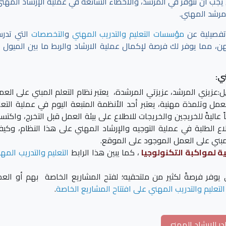
ي يجب أن تتوفر في المرشد، والأخطاء الشائعة في عملية الإرشاد المهني
لمرشد المهني.
تفصيلية عن
مؤسسات التعليم والتدريب المهني
و
التخصصات
التي تدر
 مما يوفر لك فرصة لإكمال عملية الارشاد والربط ما بين الميول ا
ي:
ل
:عزيزي المرشد، عزيزتي المرشدة، يعتبر نظام التعلم المبني على العم
 وتلمذة مهنية، يعتبر أحد الأنظمة المتبعة اليوم في عملية التعل
اليةً للخريجين والخريجات للاطلاع على بيئة العمل قبل التخرج، واكتس
ع الطلبة في عملية التوجيه والإرشاد المهني على هذا النظام، وكيف
لمبني على العمل الموجود على الموقع.
ية لمواكبة التكنولوجيا
، كما يبين هذا الرابط
التعليم والتدريب المه
ي يوفر فرصةً لكثير من ملتحقيه؛ لفتح المشاريع الخاصة بهم أو الع
لتعليم والتدريب المهني على افتتاح المشاريع الخاصة
.
ر للإرشاد المهني