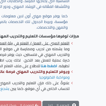
الأساسية التي يحتاجها المرشد، والكفايات الت
والأنشطة الفعّاله في الإرشاد المهني، ودور ا
كما يوفر موقع مهني أون لاين معلومات 
مؤسسة، ويربط الجدول تلك التخصصات بالمهن،
والمهن والتخصصات.
ميزات توفرها مؤسسات التعليم والتدريب المهن
التعلم المبني على العمل/ التعلم في بيئة العم
وما يشمله من تدريب وممارسة في موقع العمل
والتدريب المهني في فلسطين، حيث يوفر فرصاً ع
خبرة عملية للعمل بعد التخرج، لذلك يجب اطلا
تطبيقه.
اضغط هنا
للاطلاع على ملف التعلم ا
ويوفر التعليم والتدريب المهني فرصة عال
ومواكبة التكنولوجيا
علاوةً على ذلك فإن التعليم والتدريب المهن
للحساب الخاص في أي موقع، كما يبين
يشجع ا
الرجوع الى اعلى
العودة الى مركز المصاد