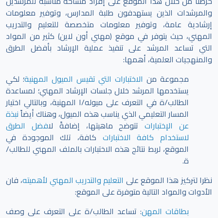
حرصنا من خلال هذا الموقع على إفراد مساحة مناسبة للمرشدين
والمرشدات الذين يستهدفون طلبة المدارس، وتوفير معلومات
إرشادية عامة، وتوفير معلومات متخصصة للتعليم والتدريب
المهني، حيث يتوفر في موقع (مهني أون لاين) كثير من المواد
التي تساعد المرشد على تنفيذ عملية الإرشاد بأفضل الطرق
والمنهجيات العلمية، أهمها:
مجموعة من
الاختبارات التي تقيس الميول المهنية
؛ لكي
يستخدمها المرشد خلال جلسات الإرشاد المهني؛ لمساعدة
الطالب/ة في التعرف على ميوله/ا المهنية، وبالتالي اختيار
المسار التعليمي الذي يناسب هذه الميول، وهناك أيضاً
نبذة
عن الإختبارات
تتوضح ماهيتها، إضافةً ل
افضل الطرق
لاستخدام كافة الاختبارات
كافة، تلك الموجودة في
الموقع،
لربط نتائج هذه الاختبارات بالملف المهني للطالب/
ة.
نظرا لتركيز هذا الموقع على
التعليم والتدريب المهني لأهميته
، فان
الأدوات والمواد التالية متوفرة على الموقع:
بطاقات المهن
: تساعد الطالب/ة على التعرف على وصف