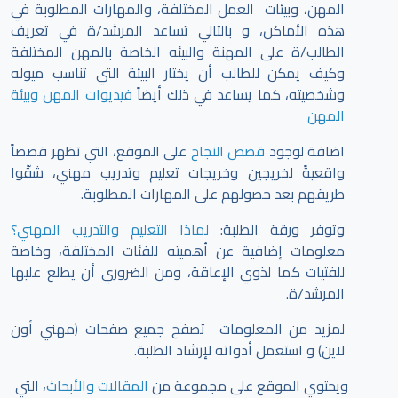
المهن، وبيئات العمل المختلفة، والمهارات المطلوبة في
هذه الأماكن، و بالتالي تساعد المرشد/ة في تعريف
الطالب/ة على المهنة والبيئه الخاصة بالمهن المختلفة
وكيف يمكن للطالب أن يختار البيئة التي تناسب ميوله
وشخصيته، كما يساعد في ذلك أيضاً
فيديوات المهن وبيئة
المهن
اضافة لوجود
قصص النجاح
على الموقع، التي تظهر قصصاً
واقعيةً لخريجين وخريجات تعليم وتدريب مهني، شقّوا
طريقهم بعد حصولهم على المهارات المطلوبة.
وتوفر ورقة الطلبة:
لماذا التعليم والتدريب المهني؟
معلومات إضافية عن أهميته للفئات المختلفة، وخاصة
للفتيات كما لذوي الإعاقة، ومن الضروري أن يطلع عليها
المرشد/ة.
لمزيد من المعلومات تصفح جميع صفحات (مهني أون
لاين) و استعمل أدواته لإرشاد الطلبة.
ويحتوي الموقع على مجموعة من
المقالات والأبحاث
، التي