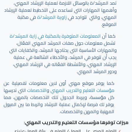
تمد المرشد/ة بالوسائل اللازمة لعملية الإرشاد المهني،
وأهمها المهارات التي تساعده على التخطيط لعملية الإرشاد
المهني، والتي تتواجد في
زاوية المرشد/ة
في مكتبة
الموقع.
كما أن
المعلومات المتوفرة بالمكتبة في زاية المرشد/ة
تشمل معلومات حول صفات المرشد المهني الفعّال،
والمهارات الأساسية التي يحتاجها المرشد، والكفايات التي
يجب أن تتوفر في المرشد، والأخطاء الشائعة في عملية
الإرشاد المهني، والأنشطة الفعّاله في الإرشاد المهني،
ودور المرشد المهني.
كما يوفر موقع مهني أون لاين معلومات تفصيلية عن
مؤسسات التعليم والتدريب المهني
و
التخصصات
التي تدرسها
كل مؤسسة، ويربط الجدول تلك التخصصات بالمهن، مما
يوفر لك فرصة لإكمال عملية الارشاد والربط ما بين الميول
المهنية والمهن والتخصصات.
ميزات توفرها مؤسسات التعليم والتدريب المهني:
التعلم المبني على العمل/ التعلم في بيئة العمل
:عزيزي