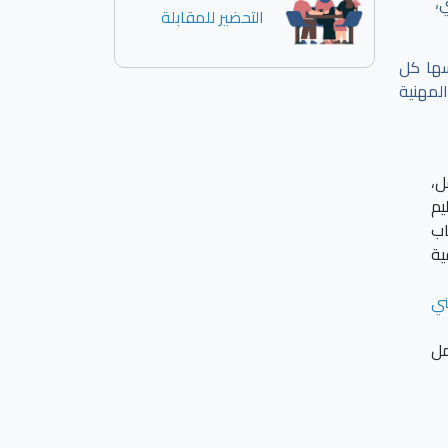
،
التحضير للمقابلة
سها كل
لمهنية
ل،
يم
اب
ية
ني
مل