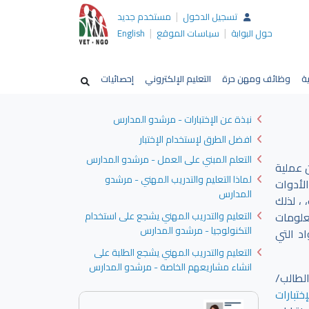
|
تسجيل الدخول
مستخدم جديد
|
|
حول البوابة
سياسات الموقع
English
ية
وظائف ومهن حرة
التعليم الإلكتروني
إحصائيات
نبذة عن الإختبارات - مرشدو المدارس
افضل الطرق لإستخدام الإختبار
التعلم المبني على العمل - مرشدو المدارس
 عملية
لماذا التعليم والتدريب المهني - مرشدو
لأدوات
المدارس
 ، لذلك
علومات
التعليم والتدريب المهني يشجع على استخدام
التكنولوجيا - مرشدو المدارس
د التي
التعليم والتدريب المهني يشجع الطلبة على
انشاء مشاريعهم الخاصة - مرشدو المدارس
لطالب/
ختبارات