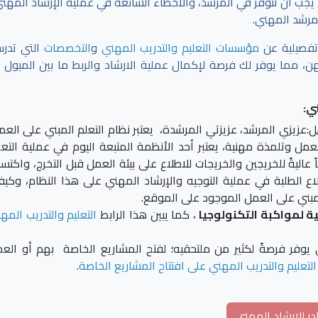
ي يجب أن تتوفر في المرشد، والأخطاء الشائعة في عملية الإرشاد المهني
لمرشد المهني.
تفصيلية عن
مؤسسات التعليم والتدريب المهني
و
التخصصات
التي تدر
 مما يوفر لك فرصة لإكمال عملية الارشاد والربط ما بين الميول ا
ي:
ل
:عزيزي المرشد، عزيزتي المرشدة، يعتبر نظام التعلم المبني على العم
 وتلمذة مهنية، يعتبر أحد الأنظمة المتبعة اليوم في عملية التعل
اليةً للخريجين والخريجات للاطلاع على بيئة العمل قبل التخرج، واكتس
ع الطلبة في عملية التوجيه والإرشاد المهني على هذا النظام، وكيف
لمبني على العمل الموجود على الموقع.
ية لمواكبة التكنولوجيا
، كما يبين هذا الرابط
التعليم والتدريب المه
ي يوفر فرصةً لكثير من ملتحقيه؛ لفتح المشاريع الخاصة بهم أو الع
لتعليم والتدريب المهني على افتتاح المشاريع الخاصة
.
ر للإرشاد المهني