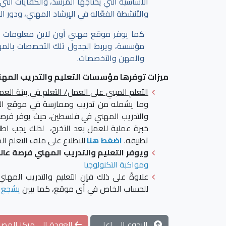
الأساسية التي يحتاجها المرشد، والكفايات الت
والأنشطة الفعّاله في الإرشاد المهني، ودور ا
كما يوفر موقع مهني أون لاين معلومات 
مؤسسة، ويربط الجدول تلك التخصصات بالمهن،
والمهن والتخصصات.
ميزات توفرها مؤسسات التعليم والتدريب المهن
التعلم المبني على العمل/ التعلم في بيئة العم
وما يشمله من تدريب وممارسة في موقع العمل
والتدريب المهني في فلسطين، حيث يوفر فرصاً ع
خبرة عملية للعمل بعد التخرج، لذلك يجب اطلا
تطبيقه.
اضغط هنا
للاطلاع على ملف التعلم ا
ويوفر التعليم والتدريب المهني فرصة عال
ومواكبة التكنولوجيا
علاوةً على ذلك فإن التعليم والتدريب المهن
للحساب الخاص في أي موقع، كما يبين
يشجع ا
الرجوع الى اعلى
العودة الى مركز المصاد