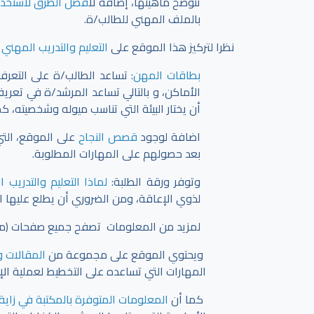
تتوضح ماهيتها، إضافةً ل
افضل الطرق لاستخدام
بالملف المهني للطالب/ة.
نظرا لتركيز هذا الموقع على
التعليم والتدريب المهني 
بطاقات المهن
: تساعد الطالب/ة على التعر
الأماكن، و بالتالي تساعد المرشد/ة في تعري
أن يختار البيئة التي تناسب ميوله وشخصيته، ك
اضافة لوجود
قصص النجاح
على الموقع، التي
بعد حصولهم على المهارات المطلوبة.
وتوفر ورقة الطلبة:
لماذا التعليم والتدريب 
لذوي الإعاقة، ومن الضروري أن يطلع عليها ا
لمزيد من المعلومات تصفح جميع صفحات (مهني
ويحتوي الموقع على مجموعة من
المقالات و
المهارات التي تساعده على التخطيط لعملية ال
كما أن
المعلومات المتوفرة بالمكتبة في زاية