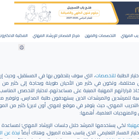
يب المهني
التخصصات والمهن
مركز المصادر للإرشاد المهني
المكتبة الالكترون
تيار الطلبة
للتخصصات
، التي سوف يلتحقون بها في المستقبل، وحيث إن
 مختلفة، وتكون في كثير من الأحيان طويلة وبحاجة إلى كثير من ا
اذ قراراتهم المهنية المبنية على مساعدتهم، لاختيار التخصص المناسب،
بة للمرشدين والمرشدات الذين يستهدفون طلبة المدارس، وتوفير م
لتدريب المهني، حيث يتوفر في موقع (مهني أون لاين) كثير من الموا
 والمنهجيات العلمية، أهمها:
مهنية
؛ لكي يستخدمها المرشد خلال جلسات الإرشاد المهني؛ لمساعدة ا
ختيار المسار التعليمي الذي يناسب هذه الميول، وهناك أيضاً
نبذة عن الإ