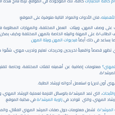
 كافة الاختبارات
كافة، تلك الموجودة في الموقع،
لربط نتائج هذه الا
لأهميته
، فان الأدوات والمواد التالية متوفرة على الموقع:
ف على وصف المهن، وبيئات العمل المختلفة، والمهارات المطلوبة 
ف الطالب/ة على المهنة والبيئه الخاصة بالمهن المختلفة وكيف يمكن 
ما يساعد في ذلك أيضاً
فيديوات المهن وبيئة المهن
 تظهر قصصاً واقعيةً لخريجين وخريجات تعليم وتدريب مهني، شقّوا 
المهني؟
معلومات إضافية عن أهميته للفئات المختلفة، وخاصة للفتي
لمرشد/ة.
 أون لاين) و استعمل أدواته لإرشاد الطلبة.
الأبحاث
، التي تمد المرشد/ة بالوسائل اللازمة لعملية الإرشاد المهني،
إرشاد المهني، والتي تتواجد في
زاوية المرشد/ة
في مكتبة الموقع.
 المرشد/ة
تشمل معلومات حول صفات المرشد المهني الفعّال، والمه