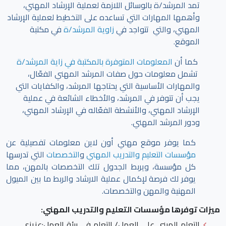
تمد المرشد/ة بالوسائل اللازمة لعملية الإرشاد المهني،
وأهمها المهارات التي تساعده على التخطيط لعملية الإرشاد
المهني، والتي تتواجد في
زاوية المرشد/ة
في مكتبة
الموقع.
كما أن
المعلومات المتوفرة بالمكتبة في زاية المرشد/ة
تشمل معلومات حول صفات المرشد المهني الفعّال،
والمهارات الأساسية التي يحتاجها المرشد، والكفايات التي
يجب أن تتوفر في المرشد، والأخطاء الشائعة في عملية
الإرشاد المهني، والأنشطة الفعّاله في الإرشاد المهني،
ودور المرشد المهني.
كما يوفر موقع مهني أون لاين معلومات تفصيلية عن
مؤسسات التعليم والتدريب المهني
و
التخصصات
التي تدرسها
كل مؤسسة، ويربط الجدول تلك التخصصات بالمهن، مما
يوفر لك فرصة لإكمال عملية الارشاد والربط ما بين الميول
المهنية والمهن والتخصصات.
ميزات توفرها مؤسسات التعليم والتدريب المهني:
التعلم المبني على العمل/ التعلم في بيئة العمل
:عزيزي