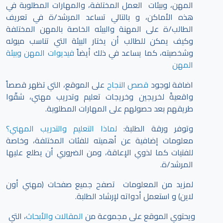
المهن، وبيئات العمل المختلفة، والمهارات المطلوبة في
هذه الأماكن، و بالتالي تساعد المرشد/ة في تعريف
الطالب/ة على المهنة والبيئه الخاصة بالمهن المختلفة
وكيف يمكن للطالب أن يختار البيئة التي تناسب ميوله
وشخصيته، كما يساعد في ذلك أيضاً
فيديوات المهن وبيئة
المهن
اضافة لوجود
قصص النجاح
على الموقع، التي تظهر قصصاً
واقعيةً لخريجين وخريجات تعليم وتدريب مهني، شقّوا
طريقهم بعد حصولهم على المهارات المطلوبة.
وتوفر ورقة الطلبة:
لماذا التعليم والتدريب المهني؟
معلومات إضافية عن أهميته للفئات المختلفة، وخاصة
للفتيات كما لذوي الإعاقة، ومن الضروري أن يطلع عليها
المرشد/ة.
لمزيد من المعلومات تصفح جميع صفحات (مهني أون
لاين) و استعمل أدواته لإرشاد الطلبة.
ويحتوي الموقع على مجموعة من
المقالات والأبحاث
، التي