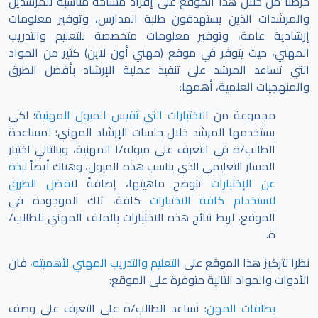
حرصنا من خلال هذا الموقع على إفراد مساحة مناسبة للمرشدين
والمرشدات الذين يستهدفون طلبة المدارس، وتوفير معلومات
إرشادية عامة، وتوفير معلومات متخصصة للتعليم والتدريب
المهني، حيث يتوفر في موقع (مهني أون لاين) كثير من المواد
التي تساعد المرشد على تنفيذ عملية الإرشاد بأفضل الطرق
والمنهجيات العلمية، أهمها:
مجموعة من
الاختبارات التي تقيس الميول المهنية
؛ لكي
يستخدمها المرشد خلال جلسات الإرشاد المهني؛ لمساعدة
الطالب/ة في التعرف على ميوله/ا المهنية، وبالتالي اختيار
المسار التعليمي الذي يناسب هذه الميول، وهناك أيضاً
نبذة
عن الإختبارات
تتوضح ماهيتها، إضافةً ل
افضل الطرق
لاستخدام كافة الاختبارات
كافة، تلك الموجودة في
الموقع،
لربط نتائج هذه الاختبارات بالملف المهني للطالب/
ة.
نظرا لتركيز هذا الموقع على
التعليم والتدريب المهني لأهميته
، فان
الأدوات والمواد التالية متوفرة على الموقع:
بطاقات المهن
: تساعد الطالب/ة على التعرف على وصف