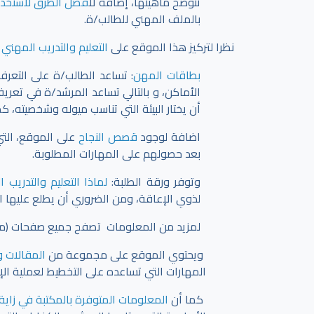
تتوضح ماهيتها، إضافةً ل
افضل الطرق لاستخدام
بالملف المهني للطالب/ة.
نظرا لتركيز هذا الموقع على
التعليم والتدريب المهني 
بطاقات المهن
: تساعد الطالب/ة على التعر
الأماكن، و بالتالي تساعد المرشد/ة في تعري
أن يختار البيئة التي تناسب ميوله وشخصيته، ك
اضافة لوجود
قصص النجاح
على الموقع، التي
بعد حصولهم على المهارات المطلوبة.
وتوفر ورقة الطلبة:
لماذا التعليم والتدريب 
لذوي الإعاقة، ومن الضروري أن يطلع عليها ا
لمزيد من المعلومات تصفح جميع صفحات (مهني
ويحتوي الموقع على مجموعة من
المقالات و
المهارات التي تساعده على التخطيط لعملية ال
كما أن
المعلومات المتوفرة بالمكتبة في زاية