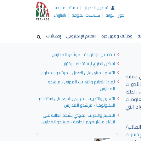
|
تسجيل الدخول
مستخدم جديد
|
|
حول البوابة
سياسات الموقع
English
ية
وظائف ومهن حرة
التعليم الإلكتروني
إحصائيات
نبذة عن الإختبارات - مرشدو المدارس
افضل الطرق لإستخدام الإختبار
التعلم المبني على العمل - مرشدو المدارس
 عملية
لماذا التعليم والتدريب المهني - مرشدو
لأدوات
المدارس
 ، لذلك
علومات
التعليم والتدريب المهني يشجع على استخدام
التكنولوجيا - مرشدو المدارس
د التي
التعليم والتدريب المهني يشجع الطلبة على
انشاء مشاريعهم الخاصة - مرشدو المدارس
لطالب/
ختبارات