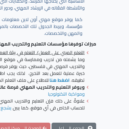
الأساسية التي يحتاجها المرشد، والكفايات الت
والأنشطة الفعّاله في الإرشاد المهني، ودور ا
كما يوفر موقع مهني أون لاين معلومات 
مؤسسة، ويربط الجدول تلك التخصصات بالمهن،
والمهن والتخصصات.
ميزات توفرها مؤسسات التعليم والتدريب المهن
التعلم المبني على العمل/ التعلم في بيئة العم
وما يشمله من تدريب وممارسة في موقع العمل
والتدريب المهني في فلسطين، حيث يوفر فرصاً ع
خبرة عملية للعمل بعد التخرج، لذلك يجب اطلا
تطبيقه.
اضغط هنا
للاطلاع على ملف التعلم ا
ويوفر التعليم والتدريب المهني فرصة عال
ومواكبة التكنولوجيا
علاوةً على ذلك فإن التعليم والتدريب المهن
للحساب الخاص في أي موقع، كما يبين
يشجع ا
الرجوع الى اعلى
العودة الى مركز المصاد