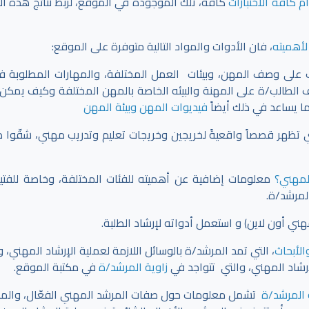
 كافة الاختبارات
كافة، تلك الموجودة في الموقع،
لربط نتائج هذه الا
لأهميته
، فان الأدوات والمواد التالية متوفرة على الموقع:
ف على وصف المهن، وبيئات العمل المختلفة، والمهارات المطلوبة 
ف الطالب/ة على المهنة والبيئه الخاصة بالمهن المختلفة وكيف يمكن 
ما يساعد في ذلك أيضاً
فيديوات المهن وبيئة المهن
 تظهر قصصاً واقعيةً لخريجين وخريجات تعليم وتدريب مهني، شقّوا 
المهني؟
معلومات إضافية عن أهميته للفئات المختلفة، وخاصة للفتي
لمرشد/ة.
 أون لاين) و استعمل أدواته لإرشاد الطلبة.
الأبحاث
، التي تمد المرشد/ة بالوسائل اللازمة لعملية الإرشاد المهني،
إرشاد المهني، والتي تتواجد في
زاوية المرشد/ة
في مكتبة الموقع.
 المرشد/ة
تشمل معلومات حول صفات المرشد المهني الفعّال، والمه