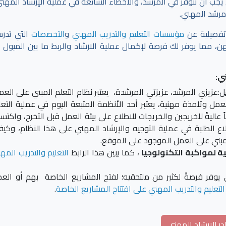
ي يجب أن تتوفر في المرشد، والأخطاء الشائعة في عملية الإرشاد المهني
لمرشد المهني.
تفصيلية عن
مؤسسات التعليم والتدريب المهني
و
التخصصات
التي تدر
 مما يوفر لك فرصة لإكمال عملية الارشاد والربط ما بين الميول ا
ي:
ل
:عزيزي المرشد، عزيزتي المرشدة، يعتبر نظام التعلم المبني على العم
 وتلمذة مهنية، يعتبر أحد الأنظمة المتبعة اليوم في عملية التعل
اليةً للخريجين والخريجات للاطلاع على بيئة العمل قبل التخرج، واكتس
ع الطلبة في عملية التوجيه والإرشاد المهني على هذا النظام، وكيف
لمبني على العمل الموجود على الموقع.
ية لمواكبة التكنولوجيا
، كما يبين هذا الرابط
التعليم والتدريب المه
ي يوفر فرصةً لكثير من ملتحقيه؛ لفتح المشاريع الخاصة بهم أو الع
لتعليم والتدريب المهني على افتتاح المشاريع الخاصة
.
ر للإرشاد المهني