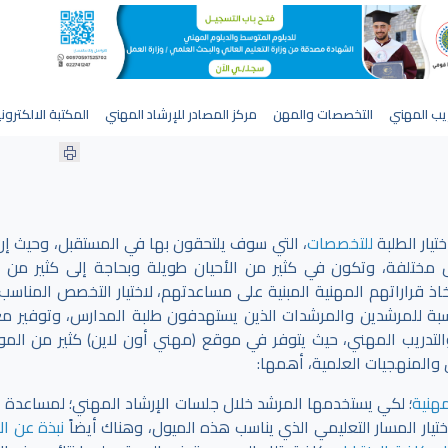
يب المهني
التخصصات والمهن
مركز المصادر للإرشاد المهني
المكتبة الالكترون
تيار الطلبة
للتخصصات
، التي سوف يلتحقون بها في المستقبل، وحيث إن
 مختلفة، وتكون في كثير من الأحيان طويلة وبحاجة إلى كثير من ا
اذ قراراتهم المهنية المبنية على مساعدتهم، لاختيار التخصص المناسب،
بة للمرشدين والمرشدات الذين يستهدفون طلبة المدارس، وتوفير م
لتدريب المهني، حيث يتوفر في موقع (مهني أون لاين) كثير من الموا
 والمنهجيات العلمية، أهمها:
مهنية
؛ لكي يستخدمها المرشد خلال جلسات الإرشاد المهني؛ لمساعدة ا
ختيار المسار التعليمي الذي يناسب هذه الميول، وهناك أيضاً
نبذة عن الإ