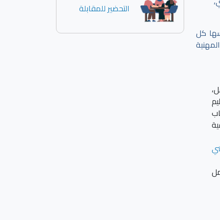
،
التحضير للمقابلة
سها كل
لمهنية
ل،
يم
اب
ية
ني
مل