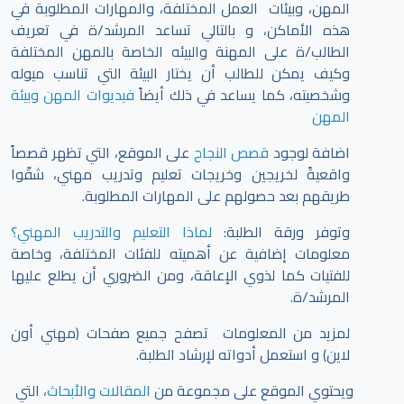
المهن، وبيئات العمل المختلفة، والمهارات المطلوبة في
هذه الأماكن، و بالتالي تساعد المرشد/ة في تعريف
الطالب/ة على المهنة والبيئه الخاصة بالمهن المختلفة
وكيف يمكن للطالب أن يختار البيئة التي تناسب ميوله
وشخصيته، كما يساعد في ذلك أيضاً
فيديوات المهن وبيئة
المهن
اضافة لوجود
قصص النجاح
على الموقع، التي تظهر قصصاً
واقعيةً لخريجين وخريجات تعليم وتدريب مهني، شقّوا
طريقهم بعد حصولهم على المهارات المطلوبة.
وتوفر ورقة الطلبة:
لماذا التعليم والتدريب المهني؟
معلومات إضافية عن أهميته للفئات المختلفة، وخاصة
للفتيات كما لذوي الإعاقة، ومن الضروري أن يطلع عليها
المرشد/ة.
لمزيد من المعلومات تصفح جميع صفحات (مهني أون
لاين) و استعمل أدواته لإرشاد الطلبة.
ويحتوي الموقع على مجموعة من
المقالات والأبحاث
، التي