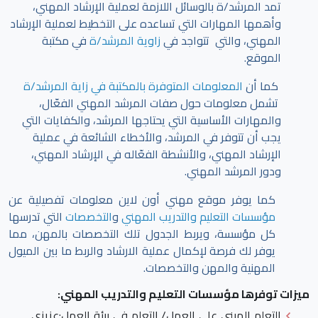
تمد المرشد/ة بالوسائل اللازمة لعملية الإرشاد المهني،
وأهمها المهارات التي تساعده على التخطيط لعملية الإرشاد
المهني، والتي تتواجد في
زاوية المرشد/ة
في مكتبة
الموقع.
كما أن
المعلومات المتوفرة بالمكتبة في زاية المرشد/ة
تشمل معلومات حول صفات المرشد المهني الفعّال،
والمهارات الأساسية التي يحتاجها المرشد، والكفايات التي
يجب أن تتوفر في المرشد، والأخطاء الشائعة في عملية
الإرشاد المهني، والأنشطة الفعّاله في الإرشاد المهني،
ودور المرشد المهني.
كما يوفر موقع مهني أون لاين معلومات تفصيلية عن
مؤسسات التعليم والتدريب المهني
و
التخصصات
التي تدرسها
كل مؤسسة، ويربط الجدول تلك التخصصات بالمهن، مما
يوفر لك فرصة لإكمال عملية الارشاد والربط ما بين الميول
المهنية والمهن والتخصصات.
ميزات توفرها مؤسسات التعليم والتدريب المهني:
التعلم المبني على العمل/ التعلم في بيئة العمل
:عزيزي