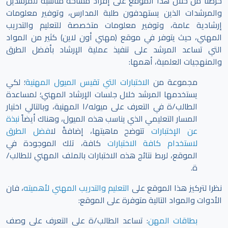
حرصنا من خلال هذا الموقع على إفراد مساحة مناسبة للمرشدين
والمرشدات الذين يستهدفون طلبة المدارس، وتوفير معلومات
إرشادية عامة، وتوفير معلومات متخصصة للتعليم والتدريب
المهني، حيث يتوفر في موقع (مهني أون لاين) كثير من المواد
التي تساعد المرشد على تنفيذ عملية الإرشاد بأفضل الطرق
والمنهجيات العلمية، أهمها:
مجموعة من
الاختبارات التي تقيس الميول المهنية
؛ لكي
يستخدمها المرشد خلال جلسات الإرشاد المهني؛ لمساعدة
الطالب/ة في التعرف على ميوله/ا المهنية، وبالتالي اختيار
المسار التعليمي الذي يناسب هذه الميول، وهناك أيضاً
نبذة
عن الإختبارات
تتوضح ماهيتها، إضافةً ل
افضل الطرق
لاستخدام كافة الاختبارات
كافة، تلك الموجودة في
الموقع،
لربط نتائج هذه الاختبارات بالملف المهني للطالب/
ة.
نظرا لتركيز هذا الموقع على
التعليم والتدريب المهني لأهميته
، فان
الأدوات والمواد التالية متوفرة على الموقع:
بطاقات المهن
: تساعد الطالب/ة على التعرف على وصف