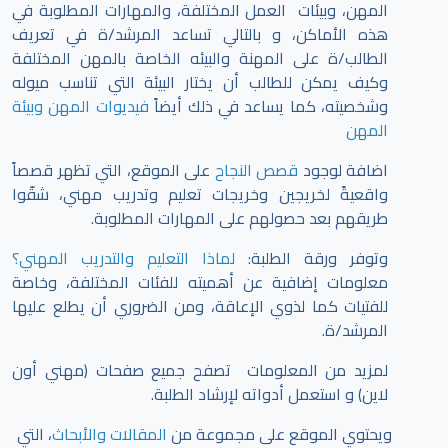
المهن، وبيئات العمل المختلفة، والمهارات المطلوبة في
هذه الأماكن، و بالتالي تساعد المرشد/ة في تعريف
الطالب/ة على المهنة والبيئه الخاصة بالمهن المختلفة
وكيف يمكن للطالب أن يختار البيئة التي تناسب ميوله
وشخصيته، كما يساعد في ذلك أيضاً
فيديوات المهن وبيئة
المهن
اضافة لوجود
قصص النجاح
على الموقع، التي تظهر قصصاً
واقعيةً لخريجين وخريجات تعليم وتدريب مهني، شقّوا
طريقهم بعد حصولهم على المهارات المطلوبة.
وتوفر ورقة الطلبة:
لماذا التعليم والتدريب المهني؟
معلومات إضافية عن أهميته للفئات المختلفة، وخاصة
للفتيات كما لذوي الإعاقة، ومن الضروري أن يطلع عليها
المرشد/ة.
لمزيد من المعلومات تصفح جميع صفحات (مهني أون
لاين) و استعمل أدواته لإرشاد الطلبة.
ويحتوي الموقع على مجموعة من
المقالات والأبحاث
، التي