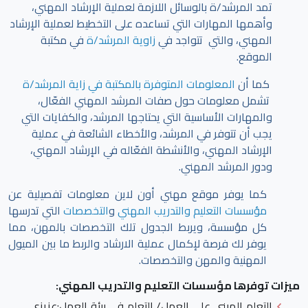
تمد المرشد/ة بالوسائل اللازمة لعملية الإرشاد المهني،
وأهمها المهارات التي تساعده على التخطيط لعملية الإرشاد
المهني، والتي تتواجد في
زاوية المرشد/ة
في مكتبة
الموقع.
كما أن
المعلومات المتوفرة بالمكتبة في زاية المرشد/ة
تشمل معلومات حول صفات المرشد المهني الفعّال،
والمهارات الأساسية التي يحتاجها المرشد، والكفايات التي
يجب أن تتوفر في المرشد، والأخطاء الشائعة في عملية
الإرشاد المهني، والأنشطة الفعّاله في الإرشاد المهني،
ودور المرشد المهني.
كما يوفر موقع مهني أون لاين معلومات تفصيلية عن
مؤسسات التعليم والتدريب المهني
و
التخصصات
التي تدرسها
كل مؤسسة، ويربط الجدول تلك التخصصات بالمهن، مما
يوفر لك فرصة لإكمال عملية الارشاد والربط ما بين الميول
المهنية والمهن والتخصصات.
ميزات توفرها مؤسسات التعليم والتدريب المهني:
التعلم المبني على العمل/ التعلم في بيئة العمل
:عزيزي