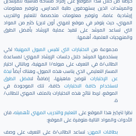
حرصنا من خلال هذا الموقع على إفراد مساحة مناسبة للمرشدين
والمرشدات الذين يستهدفون طلبة المدارس، وتوفير معلومات
إرشادية عامة، وتوفير معلومات متخصصة للتعليم والتدريب
المهني، حيث يتوفر في موقع (مهني أون لاين) كثير من المواد
التي تساعد المرشد على تنفيذ عملية الإرشاد بأفضل الطرق
والمنهجيات العلمية، أهمها:
مجموعة من
الاختبارات التي تقيس الميول المهنية
؛ لكي
يستخدمها المرشد خلال جلسات الإرشاد المهني؛ لمساعدة
الطالب/ة في التعرف على ميوله/ا المهنية، وبالتالي اختيار
المسار التعليمي الذي يناسب هذه الميول، وهناك أيضاً
نبذة
عن الإختبارات
تتوضح ماهيتها، إضافةً ل
افضل الطرق
لاستخدام كافة الاختبارات
كافة، تلك الموجودة في
الموقع،
لربط نتائج هذه الاختبارات بالملف المهني للطالب/
ة.
نظرا لتركيز هذا الموقع على
التعليم والتدريب المهني لأهميته
، فان
الأدوات والمواد التالية متوفرة على الموقع:
بطاقات المهن
: تساعد الطالب/ة على التعرف على وصف