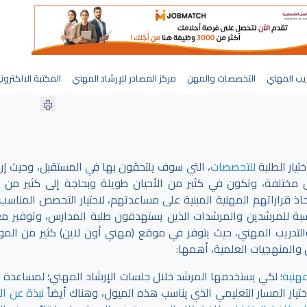
يب المهني
التخصصات والمهن
مركز المصادر للإرشاد المهني
المكتبة الالكترون
تيار الطلبة
للتخصصات
، التي سوف يلتحقون بها في المستقبل، وحيث إن
 مختلفة، وتكون في كثير من الأحيان طويلة وبحاجة إلى كثير من ا
اذ قراراتهم المهنية المبنية على مساعدتهم، لاختيار التخصص المناسب،
بة للمرشدين والمرشدات الذين يستهدفون طلبة المدارس، وتوفير م
لتدريب المهني، حيث يتوفر في موقع (مهني أون لاين) كثير من الموا
 والمنهجيات العلمية، أهمها:
مهنية
؛ لكي يستخدمها المرشد خلال جلسات الإرشاد المهني؛ لمساعدة ا
ختيار المسار التعليمي الذي يناسب هذه الميول، وهناك أيضاً
نبذة عن الإ