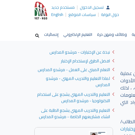
|
تسجيل الدخول
مستخدم جديد
|
|
حول البوابة
سياسات الموقع
English
ية
وظائف ومهن حرة
التعليم الإلكتروني
إحصائيات
نبذة عن الإختبارات - مرشدو المدارس
افضل الطرق لإستخدام الإختبار
التعلم المبني على العمل - مرشدو المدارس
 عملية
لماذا التعليم والتدريب المهني - مرشدو
لأدوات
المدارس
 ، لذلك
علومات
التعليم والتدريب المهني يشجع على استخدام
التكنولوجيا - مرشدو المدارس
د التي
التعليم والتدريب المهني يشجع الطلبة على
انشاء مشاريعهم الخاصة - مرشدو المدارس
لطالب/
ختبارات