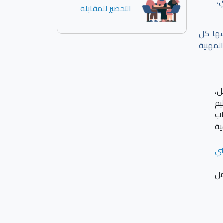
،
التحضير للمقابلة
سها كل
لمهنية
ل،
يم
اب
ية
ني
مل