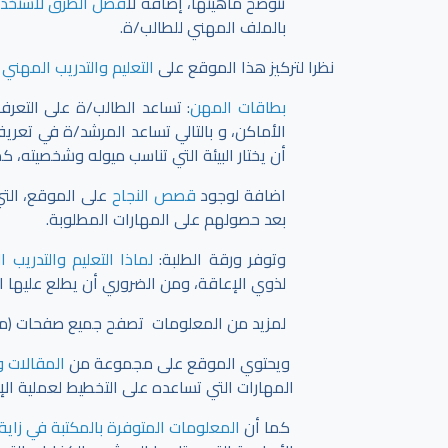
تتوضح ماهيتها، إضافةً ل
افضل الطرق لاستخدام
بالملف المهني للطالب/ة.
نظرا لتركيز هذا الموقع على
التعليم والتدريب المهني 
بطاقات المهن
: تساعد الطالب/ة على التعر
الأماكن، و بالتالي تساعد المرشد/ة في تعري
أن يختار البيئة التي تناسب ميوله وشخصيته، ك
اضافة لوجود
قصص النجاح
على الموقع، التي
بعد حصولهم على المهارات المطلوبة.
وتوفر ورقة الطلبة:
لماذا التعليم والتدريب 
لذوي الإعاقة، ومن الضروري أن يطلع عليها ا
لمزيد من المعلومات تصفح جميع صفحات (مهني
ويحتوي الموقع على مجموعة من
المقالات و
المهارات التي تساعده على التخطيط لعملية ال
كما أن
المعلومات المتوفرة بالمكتبة في زاية