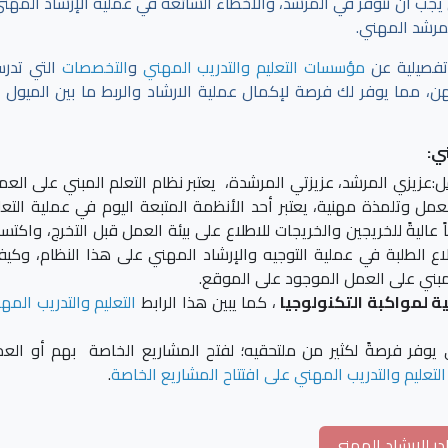
ي يجب أن تتوفر في المرشد، والأخطاء الشائعة في عملية الإرشاد المهني
لمرشد المهني.
تفصيلية عن
مؤسسات التعليم والتدريب المهني
و
التخصصات
التي تدر
 مما يوفر لك فرصة لإكمال عملية الارشاد والربط ما بين الميول ا
ي:
ل
:عزيزي المرشد، عزيزتي المرشدة، يعتبر نظام التعلم المبني على العم
 وتلمذة مهنية، يعتبر أحد الأنظمة المتبعة اليوم في عملية التعل
اليةً للخريجين والخريجات للاطلاع على بيئة العمل قبل التخرج، واكتس
ع الطلبة في عملية التوجيه والإرشاد المهني على هذا النظام، وكيف
لمبني على العمل الموجود على الموقع.
ية لمواكبة التكنولوجيا
، كما يبين هذا الرابط
التعليم والتدريب المه
ي يوفر فرصةً لكثير من ملتحقيه؛ لفتح المشاريع الخاصة بهم أو الع
لتعليم والتدريب المهني على افتتاح المشاريع الخاصة
.
ر للإرشاد المهني