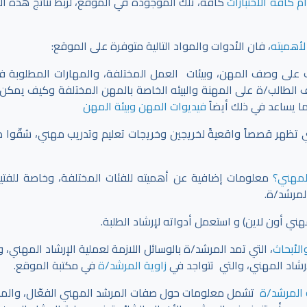
 كافة الاختبارات
كافة، تلك الموجودة في الموقع،
لربط نتائج هذه الا
لأهميته
، فان الأدوات والمواد التالية متوفرة على الموقع:
ف على وصف المهن، وبيئات العمل المختلفة، والمهارات المطلوبة 
ف الطالب/ة على المهنة والبيئه الخاصة بالمهن المختلفة وكيف يمكن 
ما يساعد في ذلك أيضاً
فيديوات المهن وبيئة المهن
 تظهر قصصاً واقعيةً لخريجين وخريجات تعليم وتدريب مهني، شقّوا 
المهني؟
معلومات إضافية عن أهميته للفئات المختلفة، وخاصة للفتي
لمرشد/ة.
 أون لاين) و استعمل أدواته لإرشاد الطلبة.
الأبحاث
، التي تمد المرشد/ة بالوسائل اللازمة لعملية الإرشاد المهني،
إرشاد المهني، والتي تتواجد في
زاوية المرشد/ة
في مكتبة الموقع.
 المرشد/ة
تشمل معلومات حول صفات المرشد المهني الفعّال، والمه