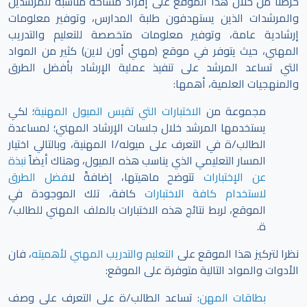
حرصنا من خلال هذا الموقع على إفراد مساحة مناسبة للمرشدين
والمرشدات الذين يستهدفون طلبة المدارس، وتوفير معلومات
إرشادية عامة، وتوفير معلومات متخصصة للتعليم والتدريب
المهني، حيث يتوفر في موقع (مهني أون لاين) كثير من المواد
التي تساعد المرشد على تنفيذ عملية الإرشاد بأفضل الطرق
والمنهجيات العلمية، أهمها:
مجموعة من
الاختبارات التي تقيس الميول المهنية
؛ لكي
يستخدمها المرشد خلال جلسات الإرشاد المهني؛ لمساعدة
الطالب/ة في التعرف على ميوله/ا المهنية، وبالتالي اختيار
المسار التعليمي الذي يناسب هذه الميول، وهناك أيضاً
نبذة
عن الإختبارات
تتوضح ماهيتها، إضافةً ل
افضل الطرق
لاستخدام كافة الاختبارات
كافة، تلك الموجودة في
الموقع،
لربط نتائج هذه الاختبارات بالملف المهني للطالب/
ة.
نظرا لتركيز هذا الموقع على
التعليم والتدريب المهني لأهميته
، فان
الأدوات والمواد التالية متوفرة على الموقع:
بطاقات المهن
: تساعد الطالب/ة على التعرف على وصف