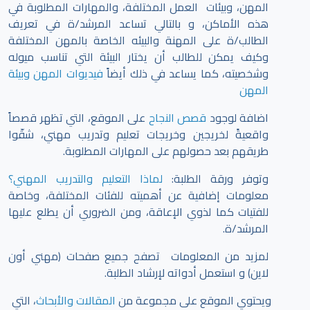
المهن، وبيئات العمل المختلفة، والمهارات المطلوبة في
هذه الأماكن، و بالتالي تساعد المرشد/ة في تعريف
الطالب/ة على المهنة والبيئه الخاصة بالمهن المختلفة
وكيف يمكن للطالب أن يختار البيئة التي تناسب ميوله
وشخصيته، كما يساعد في ذلك أيضاً
فيديوات المهن وبيئة
المهن
اضافة لوجود
قصص النجاح
على الموقع، التي تظهر قصصاً
واقعيةً لخريجين وخريجات تعليم وتدريب مهني، شقّوا
طريقهم بعد حصولهم على المهارات المطلوبة.
وتوفر ورقة الطلبة:
لماذا التعليم والتدريب المهني؟
معلومات إضافية عن أهميته للفئات المختلفة، وخاصة
للفتيات كما لذوي الإعاقة، ومن الضروري أن يطلع عليها
المرشد/ة.
لمزيد من المعلومات تصفح جميع صفحات (مهني أون
لاين) و استعمل أدواته لإرشاد الطلبة.
ويحتوي الموقع على مجموعة من
المقالات والأبحاث
، التي