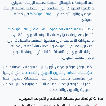
تمد المرشد/ة بالوسائل اللازمة لعملية الإرشاد المهني،
وأهمها المهارات التي تساعده على التخطيط لعملية الإرشاد
المهني، والتي تتواجد في
زاوية المرشد/ة
في مكتبة
الموقع.
كما أن
المعلومات المتوفرة بالمكتبة في زاية المرشد/ة
تشمل معلومات حول صفات المرشد المهني الفعّال،
والمهارات الأساسية التي يحتاجها المرشد، والكفايات التي
يجب أن تتوفر في المرشد، والأخطاء الشائعة في عملية
الإرشاد المهني، والأنشطة الفعّاله في الإرشاد المهني،
ودور المرشد المهني.
كما يوفر موقع مهني أون لاين معلومات تفصيلية عن
مؤسسات التعليم والتدريب المهني
و
التخصصات
التي تدرسها
كل مؤسسة، ويربط الجدول تلك التخصصات بالمهن، مما
يوفر لك فرصة لإكمال عملية الارشاد والربط ما بين الميول
المهنية والمهن والتخصصات.
ميزات توفرها مؤسسات التعليم والتدريب المهني:
التعلم المبني على العمل/ التعلم في بيئة العمل
:عزيزي