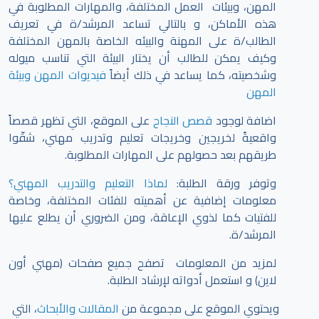
المهن، وبيئات العمل المختلفة، والمهارات المطلوبة في
هذه الأماكن، و بالتالي تساعد المرشد/ة في تعريف
الطالب/ة على المهنة والبيئه الخاصة بالمهن المختلفة
وكيف يمكن للطالب أن يختار البيئة التي تناسب ميوله
وشخصيته، كما يساعد في ذلك أيضاً
فيديوات المهن وبيئة
المهن
اضافة لوجود
قصص النجاح
على الموقع، التي تظهر قصصاً
واقعيةً لخريجين وخريجات تعليم وتدريب مهني، شقّوا
طريقهم بعد حصولهم على المهارات المطلوبة.
وتوفر ورقة الطلبة:
لماذا التعليم والتدريب المهني؟
معلومات إضافية عن أهميته للفئات المختلفة، وخاصة
للفتيات كما لذوي الإعاقة، ومن الضروري أن يطلع عليها
المرشد/ة.
لمزيد من المعلومات تصفح جميع صفحات (مهني أون
لاين) و استعمل أدواته لإرشاد الطلبة.
ويحتوي الموقع على مجموعة من
المقالات والأبحاث
، التي