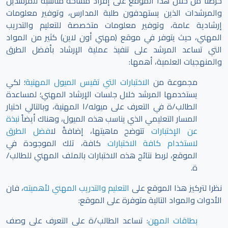
حرصنا من خلال هذا الموقع على إفراد مساحة مناسبة للمرشدين
والمرشدات الذين يستهدفون طلبة المدارس، وتوفير معلومات
إرشادية عامة، وتوفير معلومات متخصصة للتعليم والتدريب
المهني، حيث يتوفر في موقع (مهني أون لاين) كثير من المواد
التي تساعد المرشد على تنفيذ عملية الإرشاد بأفضل الطرق
والمنهجيات العلمية، أهمها:
مجموعة من
الاختبارات التي تقيس الميول المهنية
؛ لكي
يستخدمها المرشد خلال جلسات الإرشاد المهني؛ لمساعدة
الطالب/ة في التعرف على ميوله/ا المهنية، وبالتالي اختيار
المسار التعليمي الذي يناسب هذه الميول، وهناك أيضاً
نبذة
عن الإختبارات
تتوضح ماهيتها، إضافةً ل
افضل الطرق
لاستخدام كافة الاختبارات
كافة، تلك الموجودة في
الموقع،
لربط نتائج هذه الاختبارات بالملف المهني للطالب/
ة.
نظرا لتركيز هذا الموقع على
التعليم والتدريب المهني لأهميته
، فان
الأدوات والمواد التالية متوفرة على الموقع:
بطاقات المهن
: تساعد الطالب/ة على التعرف على وصف