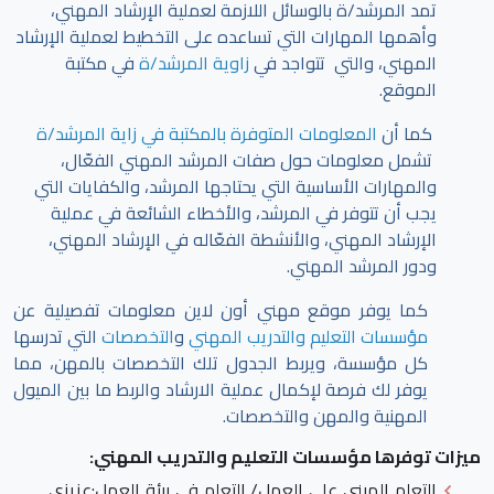
تمد المرشد/ة بالوسائل اللازمة لعملية الإرشاد المهني،
وأهمها المهارات التي تساعده على التخطيط لعملية الإرشاد
المهني، والتي تتواجد في
زاوية المرشد/ة
في مكتبة
الموقع.
كما أن
المعلومات المتوفرة بالمكتبة في زاية المرشد/ة
تشمل معلومات حول صفات المرشد المهني الفعّال،
والمهارات الأساسية التي يحتاجها المرشد، والكفايات التي
يجب أن تتوفر في المرشد، والأخطاء الشائعة في عملية
الإرشاد المهني، والأنشطة الفعّاله في الإرشاد المهني،
ودور المرشد المهني.
كما يوفر موقع مهني أون لاين معلومات تفصيلية عن
مؤسسات التعليم والتدريب المهني
و
التخصصات
التي تدرسها
كل مؤسسة، ويربط الجدول تلك التخصصات بالمهن، مما
يوفر لك فرصة لإكمال عملية الارشاد والربط ما بين الميول
المهنية والمهن والتخصصات.
ميزات توفرها مؤسسات التعليم والتدريب المهني:
التعلم المبني على العمل/ التعلم في بيئة العمل
:عزيزي