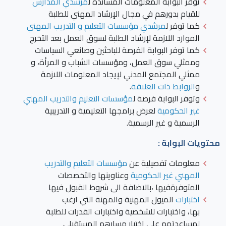
توفر البوابة المعلومات المساندة ل
مرشدي المدارس
للقيام بدورهم في مجال الإرشاد المهني للطلبة
كما توفر ل
مرشدي مؤسسات التعليم و التدريب المهني
الموارد اللازمة لإرشاد الطلبة لسوق العمل بعد التخرج
كما توفر البوابة الفرصة للباحثين وصانعي السياسات
وممثلي سوق العمل، ومؤسسات الشباب و المرأة، و
ممثلي المجتمع المدني لإيجاد المعلومات اللازمة
و
الروابط ذات العلاقة
.
وتوفر البوابة فرصة ل
مؤسسات التعليم والتدريب المهني
غير الحكومية
لعرض برامجها التعليمية و التدريبية
الرسمية و غير الرسمية.
محتويات البوابة :
معلومات تفصيلية عن
مؤسسات التعليم والتدريب
المهني غير الحكومية
وعناوينها والتخصصات
المتوفرةفيها ،بالاضافة الى شروط القبول فيها
اختبارات
الميول المهنية والمهنة التي ارغب
بها، واختبارات للشخصية واختبارات القدرات للطلبة
لمساعدتهم على اختيار مسارهم المستقبلي