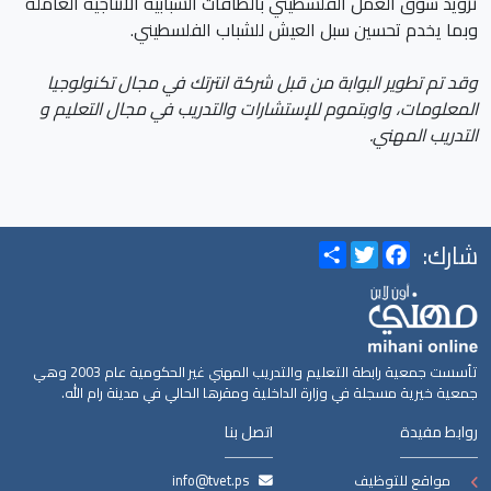
تزويد سوق العمل الفلسطيني بالطاقات الشبابية الانتاجية العاملة
وبما يخدم تحسين سبل العيش للشباب الفلسطيني.
وقد تم تطوير البوابة من قبل شركة انترتك في مجال تكنولوجيا
المعلومات، واوبتموم للإستشارات والتدريب في مجال التعليم و
التدريب المهني.
شارك:
Share
Twitter
Facebook
تأسست جمعية رابطة التعليم والتدريب المهني غير الحكومية عام 2003 وهي
جمعية خيرية مسجلة في وزارة الداخلية ومقرها الحالي في مدينة رام الله.
روابط مفيدة
اتصل بنا
مواقع للتوظيف
info@tvet.ps