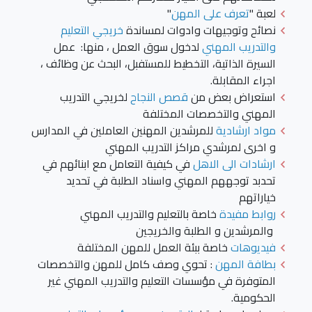
لعبة "
تعرف على المهن
"
نصائح وتوجيهات وادوات لمساندة
خريجي التعليم
والتدريب المهني
لدخول سوق العمل ، منها: عمل
السيرة الذاتية، التخطيط للمستفبل، البحث عن وظائف ،
اجراء المقابلة.
استعراض بعض من
قصص النجاح
لخريجي التدريب
المهني والتخصصات المختلفة
مواد ارشادية
للمرشدين المهنين العاملين في المدارس
و اخرى لمرشدي مراكز التدريب المهني
ارشادات الى الاهل
في كيفية التعامل مع ابنائهم في
تحدبد توجههم المهني واسناد الطلبة في تحديد
خياراتهم
روابط مفيدة
خاصة بالتعليم والتدريب المهني
والمرشدين و الطلبة والخريجين
فيديوهات
خاصة ببئة العمل للمهن المختلفة
بطافة المهن
: تحوي وصف كامل للمهن والتخصصات
المتوفرة في مؤسسات التعليم والتدريب المهني غير
الحكومية.