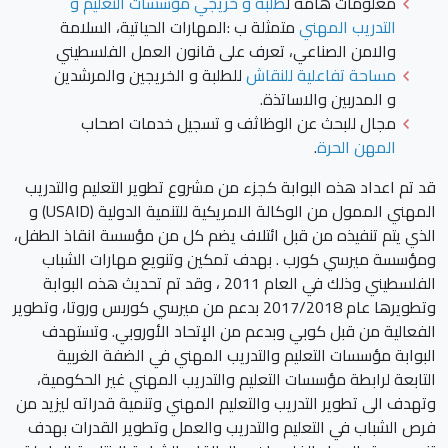
معلومات هامة ل
طلبة و خريجي مؤسسات التعليم و
التدريب المهني
متمثلة ب :المهارات الحياتية، السلامة
والامن الصناعي، تعرف على قانون العمل الفلسطيني
مساحة تفاعلية للنقاش
للطلبة و الخريجين والمرشدين
و المدربين والاساتذة.
مجال للبحث عن الوظاثف و تسجيل خدمات اصحاب
المهن الحرة
.
قد تم اعداد هذه البوابة كجزء من مشروع تطوير التعليم والتدريب
المهني الممول من الوكالة الامريكية للتنمية الدولية (USAID) و
الذي يتم تنفيذه من قبل ائتلاف يضم كل من مؤسسة انقاذ الطفل،
ومؤسسة ميرسي كورب . بهدف تمكين وتنويع مهارات الشباب
الفلسطيني وذلك في العام 2011 ، وقد تم تحديث هذه البوابة
وتطويرها عام 2017/2018 بدعم من ميرسي كوربس وروتا، وتطوير
الفعالية من قبل كوبي وبدعم من الإتحاد الأوروبي. وتستهدف
البوابة مؤسسات التعليم والتدريب المهني في الضفة الغربية
التابعة لرابطة مؤسسات التعليم والتدريب المهني غير الحكومية،
وتهدف الى تطوير التدريب والتعليم المهني وتنمية قدراته ليزيد من
فرص الشباب في التعليم والتدريب والعمل وتطوير القدرات بهدف