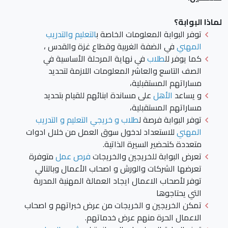
لماذا البوابة؟
توفر البوابة المعلومات الخاصة ب
التعليم والتدريب
المهني
في الضفة الغربية وقطاع غزة والقدس ،
كما يوفر لل
طلاب
في نهاية المرحلة الأساسية في
الصف التاسع والعاشر المعلومات اللازمة لتحديد
مساراتهم المستقبلية،
و يساعد
الأهل
على مساندة ابنائهم للقيام بتحديد
مساراتهم المستقبلية،
توفر البوابة فرصة ل
طلاب و خريجي التعليم و التدريب
المهني
للاستعداد لدخول سوق العمل من خلال ادوات
متعددة كتحضير السيرة الذاتية.
تعرض البوابة للخريجين والخريجات
فرص عمل
متوفرة
تعرضها الشركات والورش و اصحاب الأعمال وبالتالي
توفر لأصحاب الاعمال ايجاد العمالة المهنية المدربة
التي يحتاجوها
تمكن الخريجين و الخريجات من عرض خبراتهم و اصحاب
الاعمال الحرة منهم عرض خدماتهم.