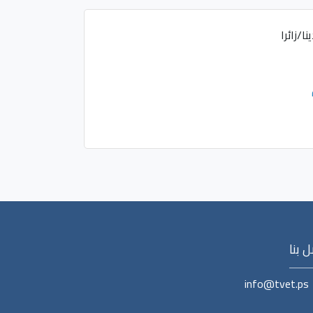
ا/زائرا
 بنا
info@tvet.ps